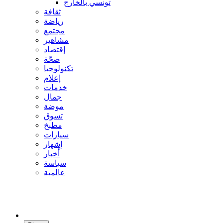
تونسي بالخارج
ثقافة
رياضة
مجتمع
مشاهير
إقتصاد
صحّة
تكنولوجيا
إعلام
خدمات
جمال
موضة
تسوق
مطبخ
سيارات
إشهار
أخبار
سياسة
عالمية