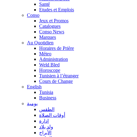
Santé
Etudes et Emplois
Conso
Jeux et Promos
Catalogues
Conso News
Marques
Au Quotidien
Horaires de Prière
Méteo
Administration
Weld Bled
Horoscope
Tunisien à l’étranger
Cours de Change
English
Tunisia
Business
يومية
الطقس
أوقات الصلاة
إدارة
ولد بلاد
الأبراج