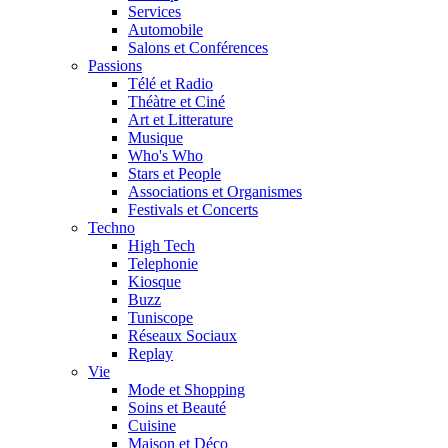
Services
Automobile
Salons et Conférences
Passions
Télé et Radio
Théàtre et Ciné
Art et Litterature
Musique
Who's Who
Stars et People
Associations et Organismes
Festivals et Concerts
Techno
High Tech
Telephonie
Kiosque
Buzz
Tuniscope
Réseaux Sociaux
Replay
Vie
Mode et Shopping
Soins et Beauté
Cuisine
Maison et Déco