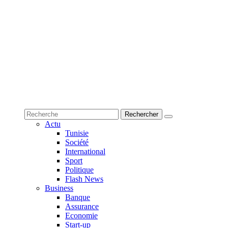
Actu
Tunisie
Société
International
Sport
Politique
Flash News
Business
Banque
Assurance
Economie
Start-up