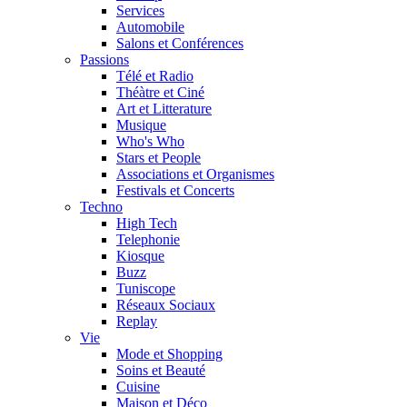
Services
Automobile
Salons et Conférences
Passions
Télé et Radio
Théàtre et Ciné
Art et Litterature
Musique
Who's Who
Stars et People
Associations et Organismes
Festivals et Concerts
Techno
High Tech
Telephonie
Kiosque
Buzz
Tuniscope
Réseaux Sociaux
Replay
Vie
Mode et Shopping
Soins et Beauté
Cuisine
Maison et Déco