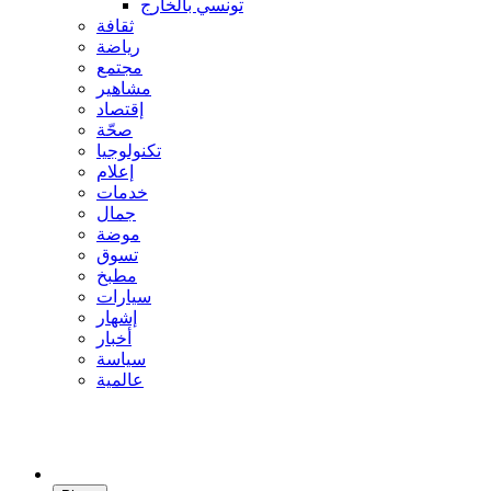
تونسي بالخارج
ثقافة
رياضة
مجتمع
مشاهير
إقتصاد
صحّة
تكنولوجيا
إعلام
خدمات
جمال
موضة
تسوق
مطبخ
سيارات
إشهار
أخبار
سياسة
عالمية