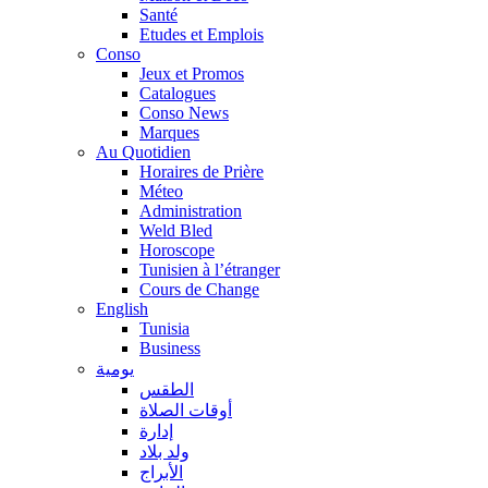
Santé
Etudes et Emplois
Conso
Jeux et Promos
Catalogues
Conso News
Marques
Au Quotidien
Horaires de Prière
Méteo
Administration
Weld Bled
Horoscope
Tunisien à l’étranger
Cours de Change
English
Tunisia
Business
يومية
الطقس
أوقات الصلاة
إدارة
ولد بلاد
الأبراج