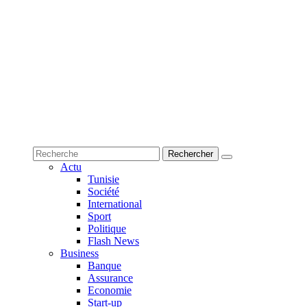
Actu
Tunisie
Société
International
Sport
Politique
Flash News
Business
Banque
Assurance
Economie
Start-up