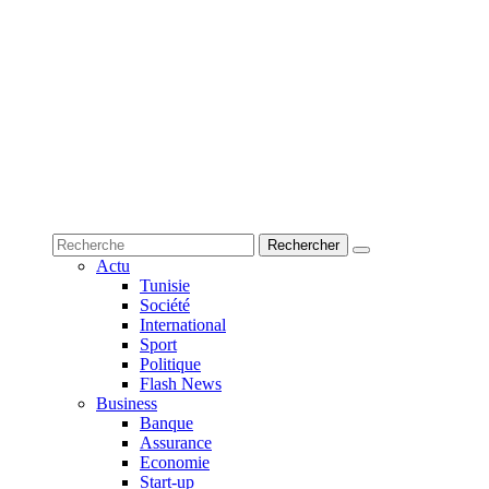
Actu
Tunisie
Société
International
Sport
Politique
Flash News
Business
Banque
Assurance
Economie
Start-up