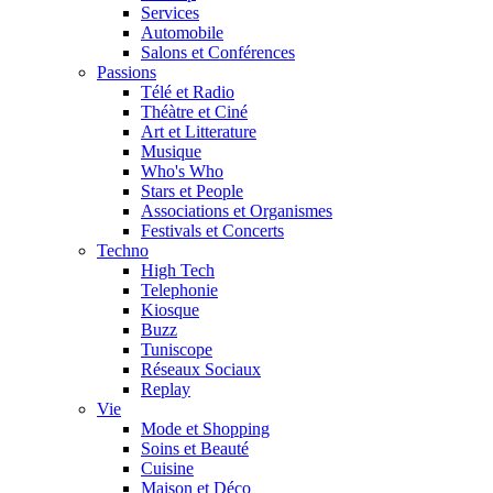
Services
Automobile
Salons et Conférences
Passions
Télé et Radio
Théàtre et Ciné
Art et Litterature
Musique
Who's Who
Stars et People
Associations et Organismes
Festivals et Concerts
Techno
High Tech
Telephonie
Kiosque
Buzz
Tuniscope
Réseaux Sociaux
Replay
Vie
Mode et Shopping
Soins et Beauté
Cuisine
Maison et Déco