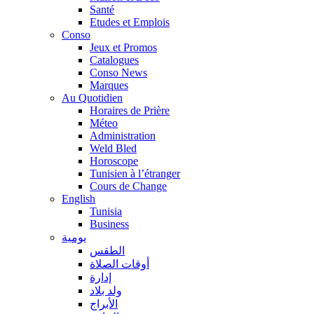
Santé
Etudes et Emplois
Conso
Jeux et Promos
Catalogues
Conso News
Marques
Au Quotidien
Horaires de Prière
Méteo
Administration
Weld Bled
Horoscope
Tunisien à l’étranger
Cours de Change
English
Tunisia
Business
يومية
الطقس
أوقات الصلاة
إدارة
ولد بلاد
الأبراج