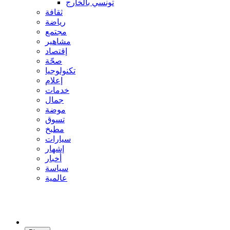
تونسي بالخارج
ثقافة
رياضة
مجتمع
مشاهير
إقتصاد
صحّة
تكنولوجيا
إعلام
خدمات
جمال
موضة
تسوق
مطبخ
سيارات
إشهار
أخبار
سياسة
عالمية