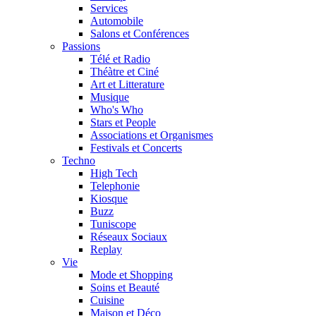
Services
Automobile
Salons et Conférences
Passions
Télé et Radio
Théàtre et Ciné
Art et Litterature
Musique
Who's Who
Stars et People
Associations et Organismes
Festivals et Concerts
Techno
High Tech
Telephonie
Kiosque
Buzz
Tuniscope
Réseaux Sociaux
Replay
Vie
Mode et Shopping
Soins et Beauté
Cuisine
Maison et Déco