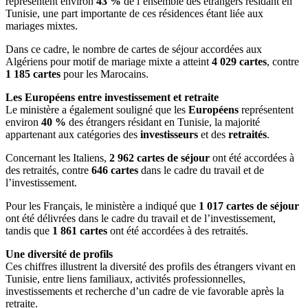
représentent environ
43 %
de l’ensemble des étrangers résidant en
Tunisie, une part importante de ces résidences étant liée aux
mariages mixtes.
Dans ce cadre, le nombre de cartes de séjour accordées aux
Algériens pour motif de mariage mixte a atteint
4 029 cartes
, contre
1 185 cartes
pour les Marocains.
Les Européens entre investissement et retraite
Le ministère a également souligné que les
Européens
représentent
environ
40 %
des étrangers résidant en Tunisie, la majorité
appartenant aux catégories des
investisseurs
et des
retraités
.
Concernant les Italiens,
2 962 cartes de séjour
ont été accordées à
des retraités, contre
646 cartes
dans le cadre du travail et de
l’investissement.
Pour les Français, le ministère a indiqué que
1 017 cartes de séjour
ont été délivrées dans le cadre du travail et de l’investissement,
tandis que
1 861 cartes
ont été accordées à des retraités.
Une diversité de profils
Ces chiffres illustrent la diversité des profils des étrangers vivant en
Tunisie, entre liens familiaux, activités professionnelles,
investissements et recherche d’un cadre de vie favorable après la
retraite.