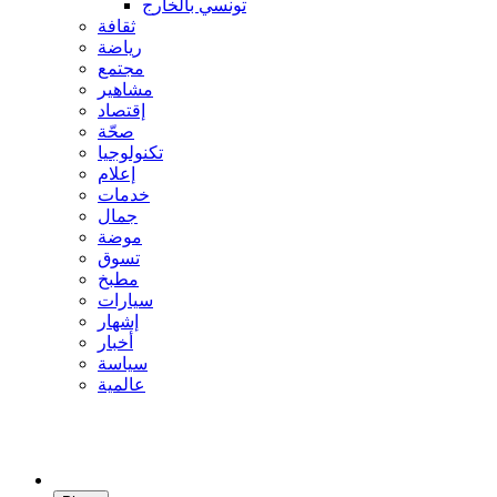
تونسي بالخارج
ثقافة
رياضة
مجتمع
مشاهير
إقتصاد
صحّة
تكنولوجيا
إعلام
خدمات
جمال
موضة
تسوق
مطبخ
سيارات
إشهار
أخبار
سياسة
عالمية