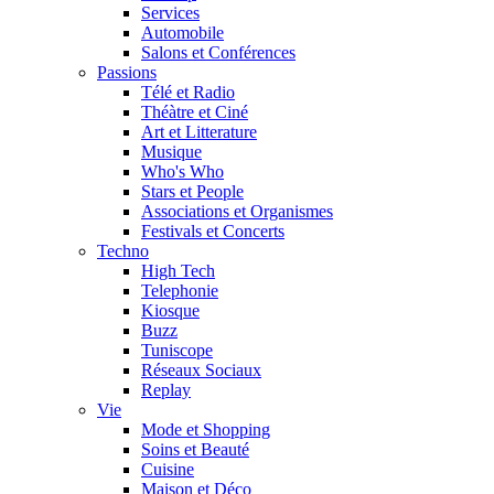
Services
Automobile
Salons et Conférences
Passions
Télé et Radio
Théàtre et Ciné
Art et Litterature
Musique
Who's Who
Stars et People
Associations et Organismes
Festivals et Concerts
Techno
High Tech
Telephonie
Kiosque
Buzz
Tuniscope
Réseaux Sociaux
Replay
Vie
Mode et Shopping
Soins et Beauté
Cuisine
Maison et Déco