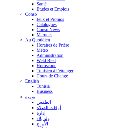
Santé
Etudes et Emplois
Conso
Jeux et Promos
Catalogues
Conso News
Marques
Au Quotidien
Horaires de Prière
Méteo
Administration
Weld Bled
Horoscope
Tunisien à l’étranger
Cours de Change
English
Tunisia
Business
يومية
الطقس
أوقات الصلاة
إدارة
ولد بلاد
الأبراج