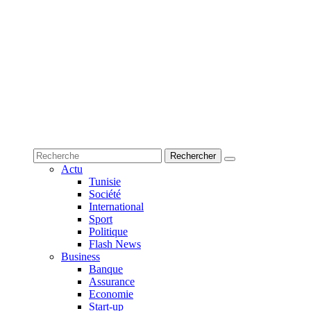
Actu
Tunisie
Société
International
Sport
Politique
Flash News
Business
Banque
Assurance
Economie
Start-up