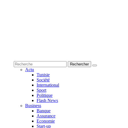
Actu
Tunisie
Société
International
Sport
Politique
Flash News
Business
Banque
Assurance
Economie
Start-up