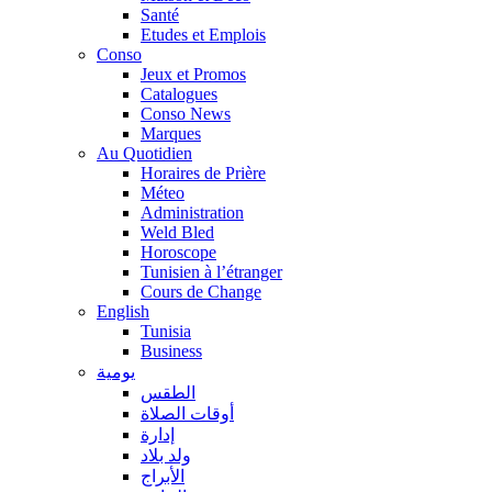
Santé
Etudes et Emplois
Conso
Jeux et Promos
Catalogues
Conso News
Marques
Au Quotidien
Horaires de Prière
Méteo
Administration
Weld Bled
Horoscope
Tunisien à l’étranger
Cours de Change
English
Tunisia
Business
يومية
الطقس
أوقات الصلاة
إدارة
ولد بلاد
الأبراج