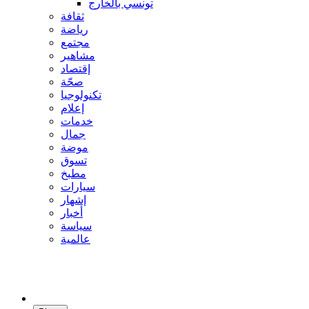
تونسي بالخارج
ثقافة
رياضة
مجتمع
مشاهير
إقتصاد
صحّة
تكنولوجيا
إعلام
خدمات
جمال
موضة
تسوق
مطبخ
سيارات
إشهار
أخبار
سياسة
عالمية