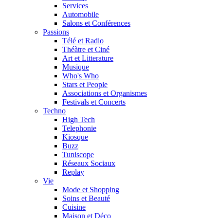
Services
Automobile
Salons et Conférences
Passions
Télé et Radio
Théàtre et Ciné
Art et Litterature
Musique
Who's Who
Stars et People
Associations et Organismes
Festivals et Concerts
Techno
High Tech
Telephonie
Kiosque
Buzz
Tuniscope
Réseaux Sociaux
Replay
Vie
Mode et Shopping
Soins et Beauté
Cuisine
Maison et Déco