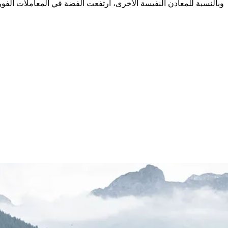
وبالنسبة للمعادن النفيسة الأخرى، ارتفعت الفضة في المعاملات الفورية 1.5 بالمئة إلى 77.84 دولار للأونصة، وزاد الب