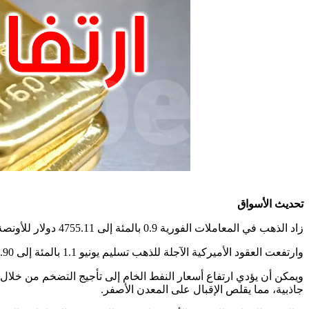
تحديث الأسواق
زاد الذهب في المعاملات الفورية 0.9 بالمئة إلى 4755.11 دولار للأونصة (الأوقية) بحلول الساعة 0225 بتوقيت غرينتش، بعد أن انخفض أمس الثلاثاء إلى أدنى مستوى منذ 13 أبريل
وارتفعت العقود الأميركية الآجلة للذهب تسليم يونيو 1.1 بالمئة إلى 4772.90 دولار، بحسب بيانات وكالة "رويترز"
ويمكن أن يؤدي ارتفاع أسعار النفط الخام إلى تأجيج التضخم من خلال ر
جاذبية، مما يقلص الإقبال على المعدن الأصفر
.