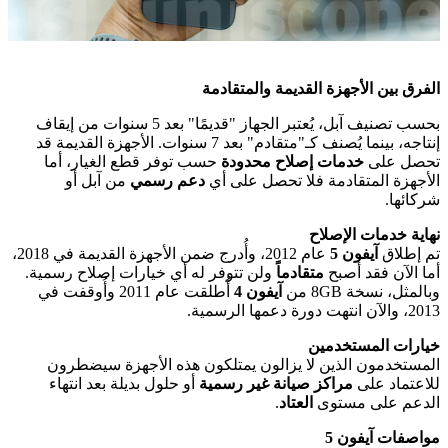
الفرق بين الأجهزة القديمة والمتقادمة
بحسب تصنيف آبل، يُعتبر الجهاز "قديمًا" بعد 5 سنوات من إيقاف
إنتاجه، بينما يُصنف كـ"متقادم" بعد 7 سنوات. الأجهزة القديمة قد
تحصل على
خدمات إصلاح محدودة
حسب توفر قطع الغيار، أما
الأجهزة المتقادمة فلا تحصل على أي
دعم رسمي
من آبل أو
شركائها.
نهاية خدمات الإصلاح
تم إطلاق
آيفون 5
عام 2012، وأُدرج ضمن الأجهزة القديمة في 2018،
أما الآن فقد أصبح
متقادماً
ولن تتوفر له أي خيارات إصلاح رسمية.
وبالمثل، نسخة 8GB من
آيفون 4
أُطلقت عام 2011 وأُوقفت في
2013، والآن انتهت دورة دعمها الرسمية.
خيارات المستخدمين
المستخدمون الذين لا يزالون يمتلكون هذه الأجهزة سيضطرون
للاعتماد على
مراكز صيانة غير رسمية
أو حلول بديلة بعد انتهاء
الدعم على مستوى
العتاد
.
مواصفات آيفون 5