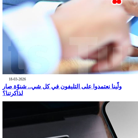
18-03-2026
ولّينا نعتمدوا على التليفون في كل شي.. شنوّة صار
لذاكرتنا؟