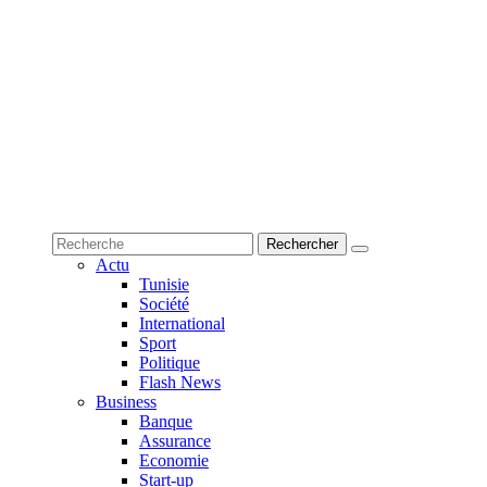
Actu
Tunisie
Société
International
Sport
Politique
Flash News
Business
Banque
Assurance
Economie
Start-up