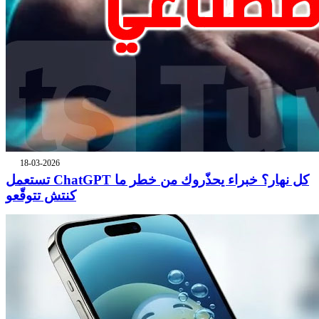
18-03-2026
تستعمل ChatGPT كل نهار؟ خبراء يحذّروك من خطر ما
كنتش تتوقّعو