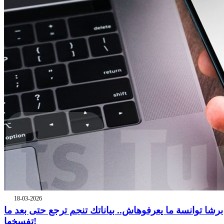
18-03-2026
برشا توانسة ما يعرفوهاش.. بياناتك تنجم ترجع حتى بعد ما
تفسخها!