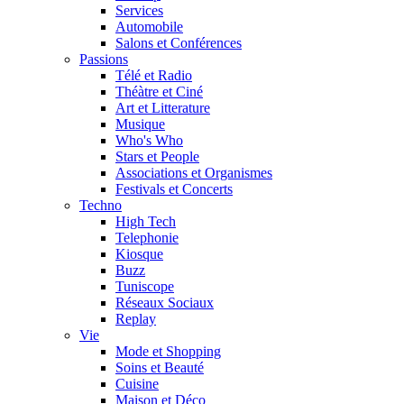
Services
Automobile
Salons et Conférences
Passions
Télé et Radio
Théàtre et Ciné
Art et Litterature
Musique
Who's Who
Stars et People
Associations et Organismes
Festivals et Concerts
Techno
High Tech
Telephonie
Kiosque
Buzz
Tuniscope
Réseaux Sociaux
Replay
Vie
Mode et Shopping
Soins et Beauté
Cuisine
Maison et Déco