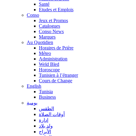
Santé
Etudes et Emplois
Conso
Jeux et Promos
Catalogues
Conso News
Marques
Au Quotidien
Horaires de Prière
Méteo
Administration
Weld Bled
Horoscope
Tunisien à l’étranger
Cours de Change
English
Tunisia
Business
يومية
الطقس
أوقات الصلاة
إدارة
ولد بلاد
الأبراج