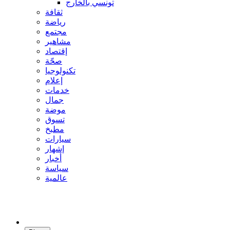
تونسي بالخارج
ثقافة
رياضة
مجتمع
مشاهير
إقتصاد
صحّة
تكنولوجيا
إعلام
خدمات
جمال
موضة
تسوق
مطبخ
سيارات
إشهار
أخبار
سياسة
عالمية