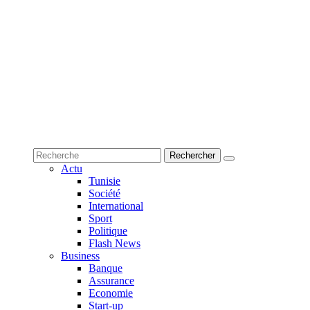
Actu
Tunisie
Société
International
Sport
Politique
Flash News
Business
Banque
Assurance
Economie
Start-up