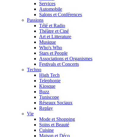
Services
Automobile
Salons et Conférences
Passions
Télé et Radio
Théàtre et Ciné
Art et Litterature
Musique
Who's Who
Stars et People
Associations et Organismes
Festivals et Concerts
Techno
High Tech
Telephonie
Kiosque
Buzz
Tuniscope
Réseaux Sociaux
Replay
Vie
Mode et Shopping
Soins et Beauté
Cuisine
Maison et Déco