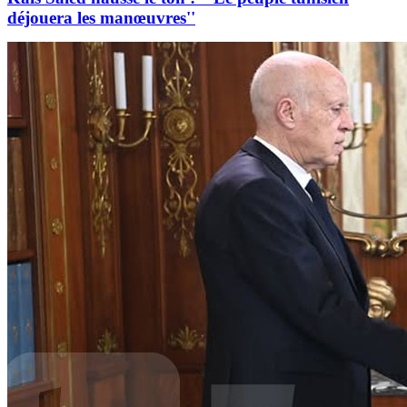
déjouera les manœuvres''