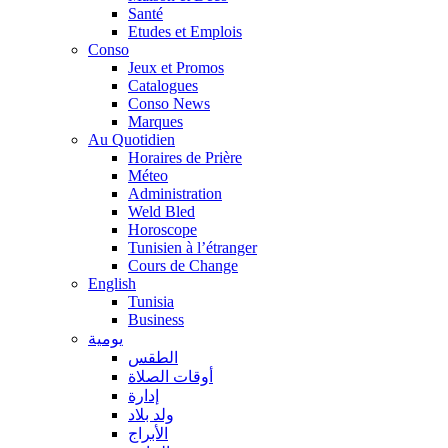
Santé
Etudes et Emplois
Conso
Jeux et Promos
Catalogues
Conso News
Marques
Au Quotidien
Horaires de Prière
Méteo
Administration
Weld Bled
Horoscope
Tunisien à l’étranger
Cours de Change
English
Tunisia
Business
يومية
الطقس
أوقات الصلاة
إدارة
ولد بلاد
الأبراج