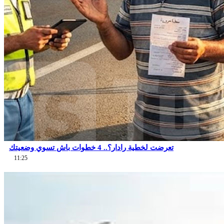
تعرضت لخطية رادار؟.. 4 خطوات باش تسوي وضعيتك
11:25