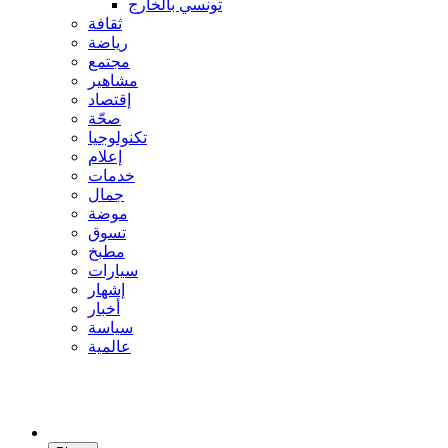
تونسي بالخارج
ثقافة
رياضة
مجتمع
مشاهير
إقتصاد
صحّة
تكنولوجيا
إعلام
خدمات
جمال
موضة
تسوق
مطبخ
سيارات
إشهار
أخبار
سياسة
عالمية