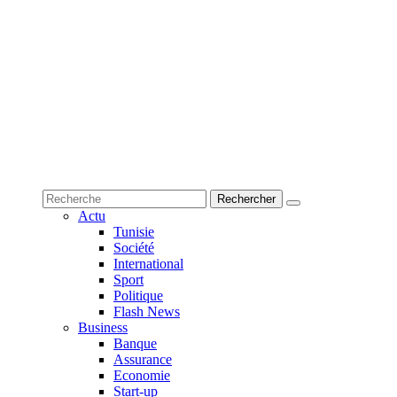
Actu
Tunisie
Société
International
Sport
Politique
Flash News
Business
Banque
Assurance
Economie
Start-up