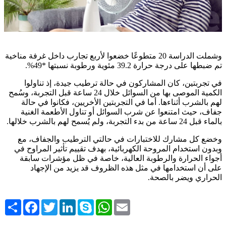
وشملت الدراسة 20 متطوعًا خضعوا لأربع تجارب داخل غرفة مناخية
تم ضبطها على درجة حرارة 39.2 مئوية ورطوبة نسبتها *49%.
في تجربتين، كان المشاركون في حالة ترطيب جيدة، إذ تناولوا
الكمية الموصى بها من السوائل خلال 24 ساعة قبل التجربة، وسُمح
لهم بالشرب أثناءها. أما في التجربتين الأخريين، فكانوا في حالة
جفاف، حيث امتنعوا عن شرب السوائل أو تناول الأطعمة الغنية
بالماء قبل 24 ساعة من بدء التجربة، ولم يُسمح لهم بالشرب خلالها.
وخضع كل مشارك للاختبارات في حالتي الترطيب والجفاف، مع
وبدون استخدام المروحة الكهربائية، بهدف تقييم تأثير المراوح في
أجواء الحرارة والرطوبة العالية، خاصة في ظل مؤشرات سابقة
على أن استخدامها في مثل هذه الظروف قد يزيد من الإجهاد
الحراري ويضر بالصحة.
Share
Facebook
Twitter
LinkedIn
Skype
WhatsApp
Email