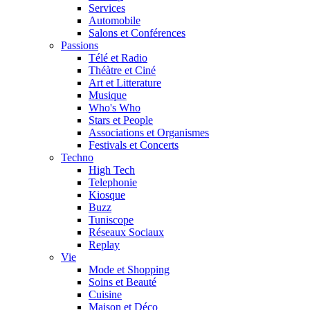
Services
Automobile
Salons et Conférences
Passions
Télé et Radio
Théàtre et Ciné
Art et Litterature
Musique
Who's Who
Stars et People
Associations et Organismes
Festivals et Concerts
Techno
High Tech
Telephonie
Kiosque
Buzz
Tuniscope
Réseaux Sociaux
Replay
Vie
Mode et Shopping
Soins et Beauté
Cuisine
Maison et Déco