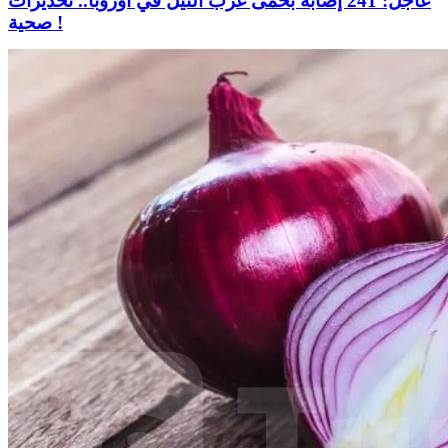
عاجل: 241 إصابة بحمى غرب النيل في أوروبا.. تحذيرات
صحية !