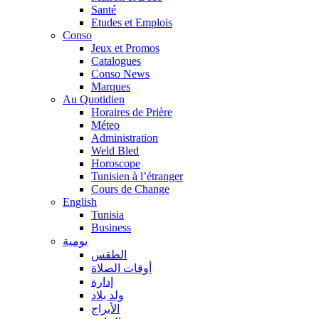
Santé
Etudes et Emplois
Conso
Jeux et Promos
Catalogues
Conso News
Marques
Au Quotidien
Horaires de Prière
Méteo
Administration
Weld Bled
Horoscope
Tunisien à l’étranger
Cours de Change
English
Tunisia
Business
يومية
الطقس
أوقات الصلاة
إدارة
ولد بلاد
الأبراج