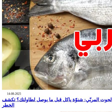
14-08-2025
لحوت المربّي: شنوّة ياكل قبل ما يوصل لطاولتك؟ تكشف
الخطر