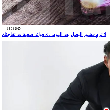
14-08-2025
لا ترمِ قشور البصل بعد اليوم... 3 فوائد صحية قد تفاجئك