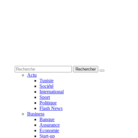
Actu
Tunisie
Société
International
Sport
Politique
Flash News
Business
Banque
Assurance
Economie
Start-up