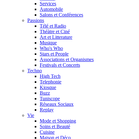
Services
Automobile
Salons et Conférences
Passions
Télé et Radio
Théàtre et Ciné
Art et Litterature
Musique
Who's Who
Stars et People
Associations et Organismes
Festivals et Concerts
Techno
High Tech
Telephonie
Kiosque
Buzz
Tuniscope
Réseaux Sociaux
Replay
Vie
Mode et Shopping
Soins et Beauté
Cuisine
Maison et Déco