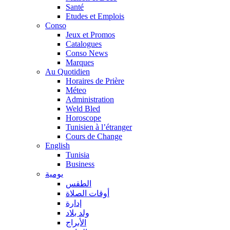
Santé
Etudes et Emplois
Conso
Jeux et Promos
Catalogues
Conso News
Marques
Au Quotidien
Horaires de Prière
Méteo
Administration
Weld Bled
Horoscope
Tunisien à l’étranger
Cours de Change
English
Tunisia
Business
يومية
الطقس
أوقات الصلاة
إدارة
ولد بلاد
الأبراج