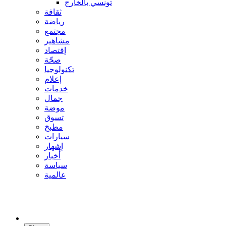
تونسي بالخارج
ثقافة
رياضة
مجتمع
مشاهير
إقتصاد
صحّة
تكنولوجيا
إعلام
خدمات
جمال
موضة
تسوق
مطبخ
سيارات
إشهار
أخبار
سياسة
عالمية