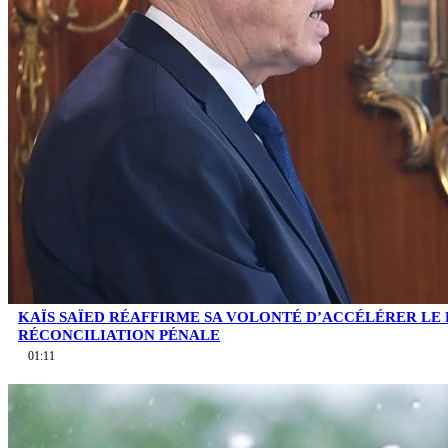
KAÏS SAÏED RÉAFFIRME SA VOLONTÉ D’ACCÉLÉRER LE
RÉCONCILIATION PÉNALE
01:11