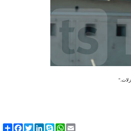
".
زلات
Share
Facebook
Twitter
LinkedIn
Skype
WhatsApp
Email