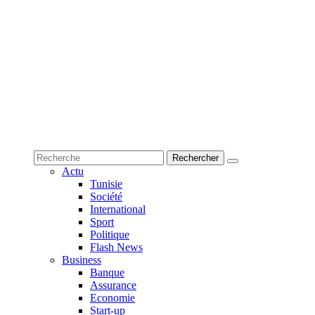
Actu
Tunisie
Société
International
Sport
Politique
Flash News
Business
Banque
Assurance
Economie
Start-up