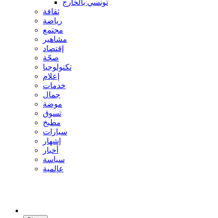
تونسي بالخارج
ثقافة
رياضة
مجتمع
مشاهير
إقتصاد
صحّة
تكنولوجيا
إعلام
خدمات
جمال
موضة
تسوق
مطبخ
سيارات
إشهار
أخبار
سياسة
عالمية