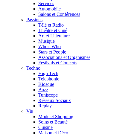
Services
Automobile
Salons et Conférences
Passions
Télé et Radio
Théàtre et Ciné
Art et Litterature
Musique
Who's Who
Stars et People
Associations et Organismes
Festivals et Concerts
Techno
High Tech
Telephonie
Kiosque
Buzz
Tuniscope
Réseaux Sociaux
Replay
Vie
Mode et Shopping
Soins et Beauté
Cuisine
Maison et Déco