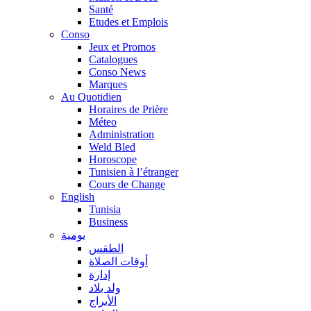
Santé
Etudes et Emplois
Conso
Jeux et Promos
Catalogues
Conso News
Marques
Au Quotidien
Horaires de Prière
Méteo
Administration
Weld Bled
Horoscope
Tunisien à l’étranger
Cours de Change
English
Tunisia
Business
يومية
الطقس
أوقات الصلاة
إدارة
ولد بلاد
الأبراج