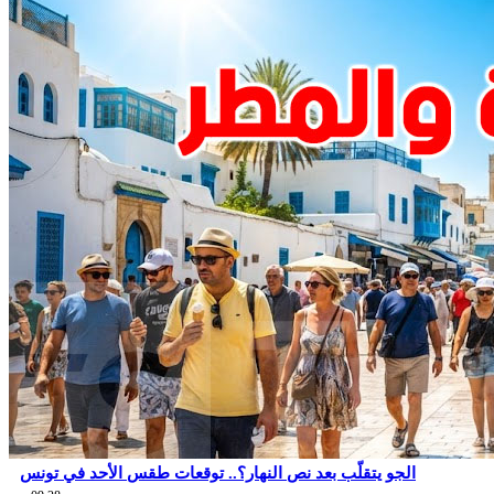
الجو يتقلّب بعد نص النهار؟.. توقعات طقس الأحد في تونس