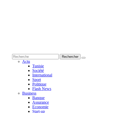
Actu
Tunisie
Société
International
Sport
Politique
Flash News
Business
Banque
Assurance
Economie
Start-up