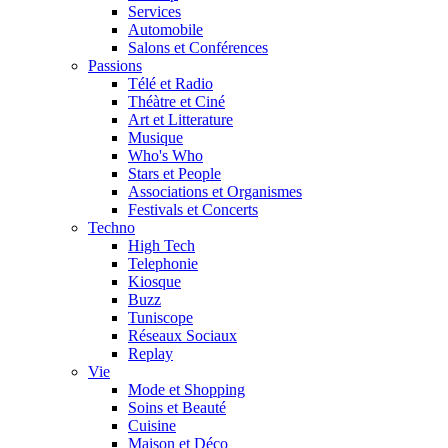
Services
Automobile
Salons et Conférences
Passions
Télé et Radio
Théàtre et Ciné
Art et Litterature
Musique
Who's Who
Stars et People
Associations et Organismes
Festivals et Concerts
Techno
High Tech
Telephonie
Kiosque
Buzz
Tuniscope
Réseaux Sociaux
Replay
Vie
Mode et Shopping
Soins et Beauté
Cuisine
Maison et Déco