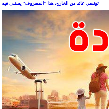
تونسي عائد من الخارج: هذا ''المصروف'' يستنى فيه