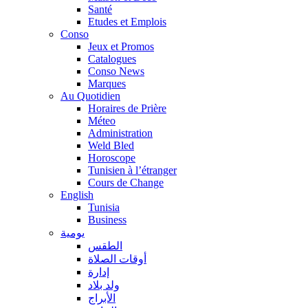
Santé
Etudes et Emplois
Conso
Jeux et Promos
Catalogues
Conso News
Marques
Au Quotidien
Horaires de Prière
Méteo
Administration
Weld Bled
Horoscope
Tunisien à l’étranger
Cours de Change
English
Tunisia
Business
يومية
الطقس
أوقات الصلاة
إدارة
ولد بلاد
الأبراج