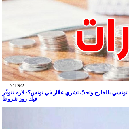
10-04-2025
تونسي بالخارج وتحبّ تشري عقّار في تونس؟: لازم تتوفّر
فيك زوز شروط