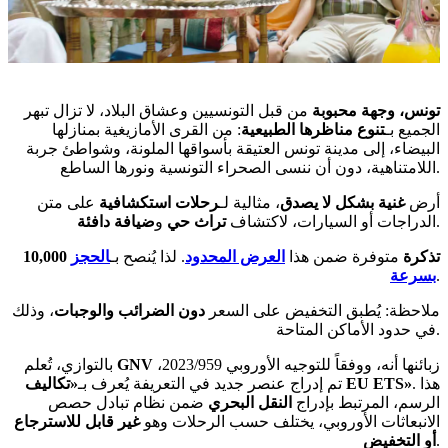
تونس، وجهة محبوبة
من قبل التونسيين وعشاق البلاد، لا تزال تبهر
الجميع بـ
تنوع مناظرها الطبيعية
: من القرى الأمازيغية بمنازلها
البيضاء، إلى مدينة تونس العتيقة بأسواقها الملونة، وشواطئ جربة
اللامتناهية، دون أن ننسى الصحراء التونسية ونورها الساطع.
أرض
غنية بشكل لا يصدق
، مثالية لـ
رحلات استكشافية
على متن
.
الدراجات أو السيارات، لاكتشاف
تراث حي
و
ضيافة دافئة
10,000 تذكرة
متوفرة ضمن هذا
العرض المحدود
. لذا يُنصح بـ
الحجز
.
بسرعة
ملاحظة: يُطبق التخفيض على السعر
دون الضرائب والوجبات
، وذلك
في حدود الأماكن المتاحة.
زبائنها أنه، ووفقاً للتوجيه الأوروبي 2023/959،
GNV
بالتوازي، تُعلم
. هذا
«تكاليف EU ETS»
تم إدراج عنصر جديد في التعريفة يُعرف بـ
الرسم، المرتبط بإدراج
النقل البحري
ضمن نظام تبادل حصص
الانبعاثات الأوروبي، يختلف حسب الرحلات وهو
غير قابل للاسترجاع
.
أو التخفيض