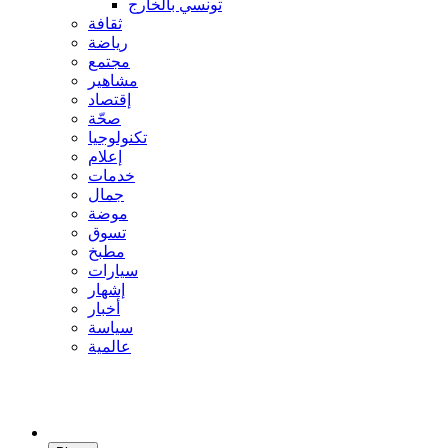
تونسي بالخارج
ثقافة
رياضة
مجتمع
مشاهير
إقتصاد
صحّة
تكنولوجيا
إعلام
خدمات
جمال
موضة
تسوق
مطبخ
سيارات
إشهار
أخبار
سياسة
عالمية