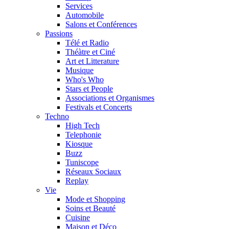
Services
Automobile
Salons et Conférences
Passions
Télé et Radio
Théàtre et Ciné
Art et Litterature
Musique
Who's Who
Stars et People
Associations et Organismes
Festivals et Concerts
Techno
High Tech
Telephonie
Kiosque
Buzz
Tuniscope
Réseaux Sociaux
Replay
Vie
Mode et Shopping
Soins et Beauté
Cuisine
Maison et Déco