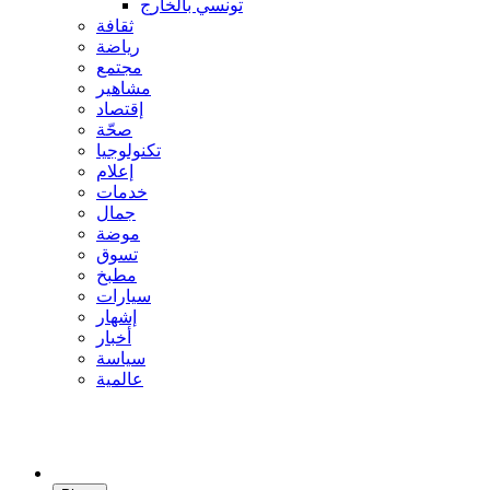
تونسي بالخارج
ثقافة
رياضة
مجتمع
مشاهير
إقتصاد
صحّة
تكنولوجيا
إعلام
خدمات
جمال
موضة
تسوق
مطبخ
سيارات
إشهار
أخبار
سياسة
عالمية