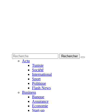
Actu
Tunisie
Société
International
Sport
Politique
Flash News
Business
Banque
Assurance
Economie
Start-up