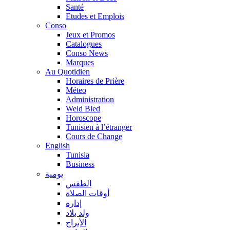
Santé
Etudes et Emplois
Conso
Jeux et Promos
Catalogues
Conso News
Marques
Au Quotidien
Horaires de Prière
Méteo
Administration
Weld Bled
Horoscope
Tunisien à l’étranger
Cours de Change
English
Tunisia
Business
يومية
الطقس
أوقات الصلاة
إدارة
ولد بلاد
الأبراج