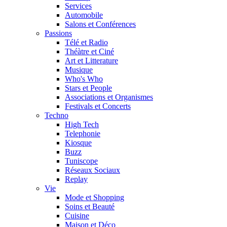
Services
Automobile
Salons et Conférences
Passions
Télé et Radio
Théàtre et Ciné
Art et Litterature
Musique
Who's Who
Stars et People
Associations et Organismes
Festivals et Concerts
Techno
High Tech
Telephonie
Kiosque
Buzz
Tuniscope
Réseaux Sociaux
Replay
Vie
Mode et Shopping
Soins et Beauté
Cuisine
Maison et Déco