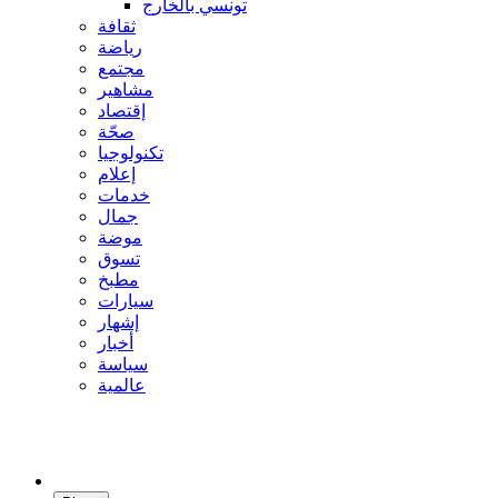
تونسي بالخارج
ثقافة
رياضة
مجتمع
مشاهير
إقتصاد
صحّة
تكنولوجيا
إعلام
خدمات
جمال
موضة
تسوق
مطبخ
سيارات
إشهار
أخبار
سياسة
عالمية