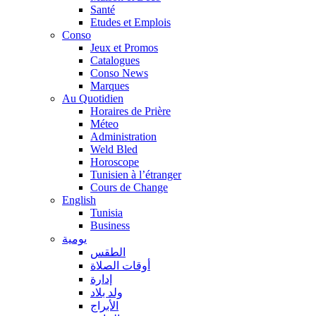
Santé
Etudes et Emplois
Conso
Jeux et Promos
Catalogues
Conso News
Marques
Au Quotidien
Horaires de Prière
Méteo
Administration
Weld Bled
Horoscope
Tunisien à l’étranger
Cours de Change
English
Tunisia
Business
يومية
الطقس
أوقات الصلاة
إدارة
ولد بلاد
الأبراج