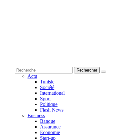
Actu
Tunisie
Société
International
Sport
Politique
Flash News
Business
Banque
Assurance
Economie
Start-up