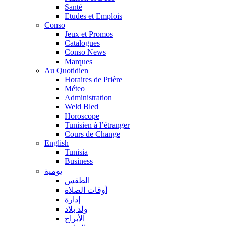
Santé
Etudes et Emplois
Conso
Jeux et Promos
Catalogues
Conso News
Marques
Au Quotidien
Horaires de Prière
Méteo
Administration
Weld Bled
Horoscope
Tunisien à l’étranger
Cours de Change
English
Tunisia
Business
يومية
الطقس
أوقات الصلاة
إدارة
ولد بلاد
الأبراج