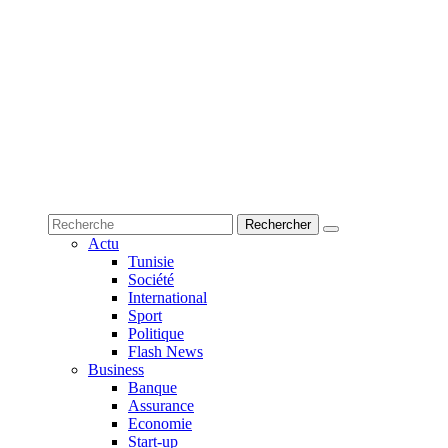
Actu
Tunisie
Société
International
Sport
Politique
Flash News
Business
Banque
Assurance
Economie
Start-up