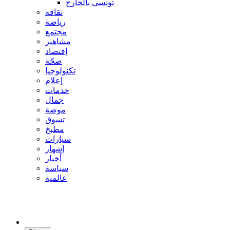
تونسي بالخارج
ثقافة
رياضة
مجتمع
مشاهير
إقتصاد
صحّة
تكنولوجيا
إعلام
خدمات
جمال
موضة
تسوق
مطبخ
سيارات
إشهار
أخبار
سياسة
عالمية