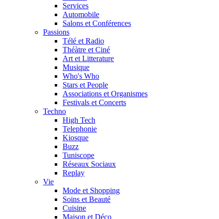
Services
Automobile
Salons et Conférences
Passions
Télé et Radio
Théàtre et Ciné
Art et Litterature
Musique
Who's Who
Stars et People
Associations et Organismes
Festivals et Concerts
Techno
High Tech
Telephonie
Kiosque
Buzz
Tuniscope
Réseaux Sociaux
Replay
Vie
Mode et Shopping
Soins et Beauté
Cuisine
Maison et Déco