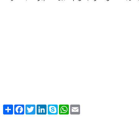
Share
Facebook
Twitter
LinkedIn
Skype
WhatsApp
Email