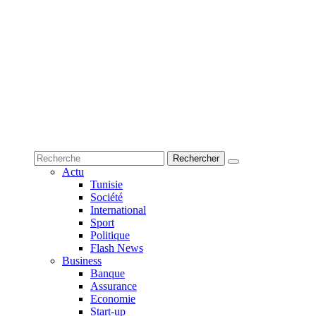
Actu
Tunisie
Société
International
Sport
Politique
Flash News
Business
Banque
Assurance
Economie
Start-up