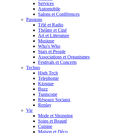
Services
Automobile
Salons et Conférences
Passions
Télé et Radio
Théàtre et Ciné
Art et Litterature
Musique
Who's Who
Stars et People
Associations et Organismes
Festivals et Concerts
Techno
High Tech
Telephonie
Kiosque
Buzz
Tuniscope
Réseaux Sociaux
Replay
Vie
Mode et Shopping
Soins et Beauté
Cuisine
Maison et Déco