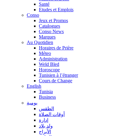
Santé
Etudes et Emplois
Conso
Jeux et Promos
Catalogues
Conso News
Marques
Au Quotidien
Horaires de Prière
Méteo
Administration
Weld Bled
Horoscope
Tunisien à l’étranger
Cours de Change
English
Tunisia
Business
يومية
الطقس
أوقات الصلاة
إدارة
ولد بلاد
الأبراج