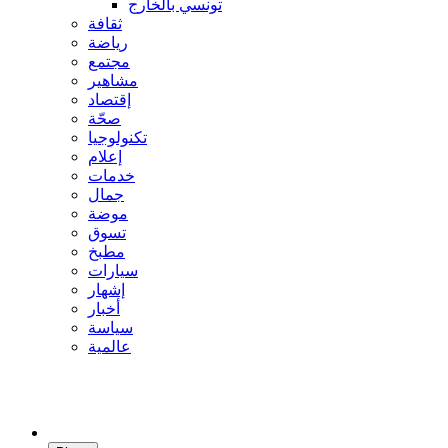
تونسي بالخارج
ثقافة
رياضة
مجتمع
مشاهير
إقتصاد
صحّة
تكنولوجيا
إعلام
خدمات
جمال
موضة
تسوق
مطبخ
سيارات
إشهار
أخبار
سياسة
عالمية