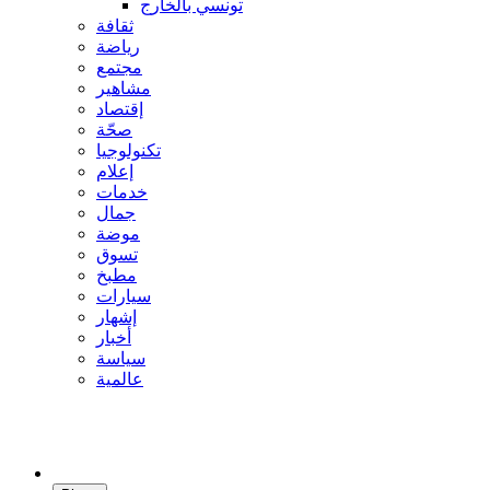
تونسي بالخارج
ثقافة
رياضة
مجتمع
مشاهير
إقتصاد
صحّة
تكنولوجيا
إعلام
خدمات
جمال
موضة
تسوق
مطبخ
سيارات
إشهار
أخبار
سياسة
عالمية