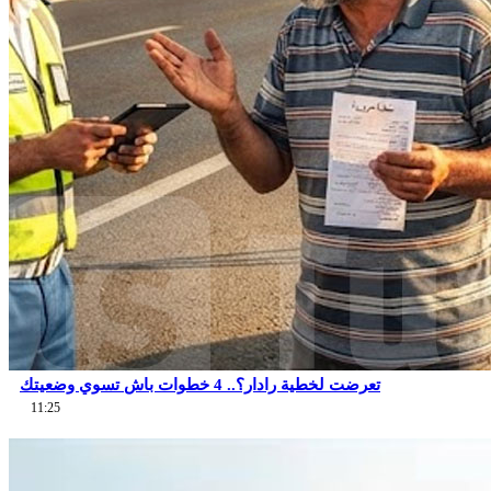
تعرضت لخطية رادار؟.. 4 خطوات باش تسوي وضعيتك
11:25