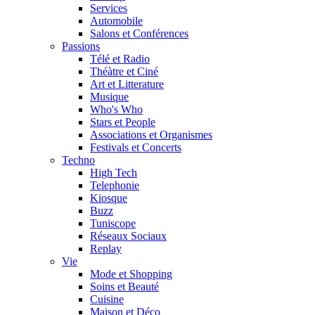
Services
Automobile
Salons et Conférences
Passions
Télé et Radio
Théàtre et Ciné
Art et Litterature
Musique
Who's Who
Stars et People
Associations et Organismes
Festivals et Concerts
Techno
High Tech
Telephonie
Kiosque
Buzz
Tuniscope
Réseaux Sociaux
Replay
Vie
Mode et Shopping
Soins et Beauté
Cuisine
Maison et Déco