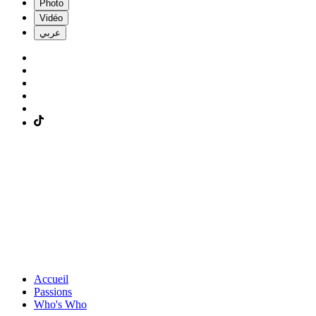
Photo
Vidéo
عربي
Accueil
Passions
Who's Who