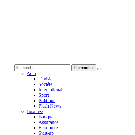
Actu
Tunisie
Société
International
Sport
Politique
Flash News
Business
Banque
Assurance
Economie
Start-up