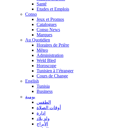
Santé
Etudes et Emplois
Conso
Jeux et Promos
Catalogues
Conso News
Marques
Au Quotidien
Horaires de Prière
Méteo
Administration
Weld Bled
Horoscope
Tunisien à l’étranger
Cours de Change
English
Tunisia
Business
يومية
الطقس
أوقات الصلاة
إدارة
ولد بلاد
الأبراج