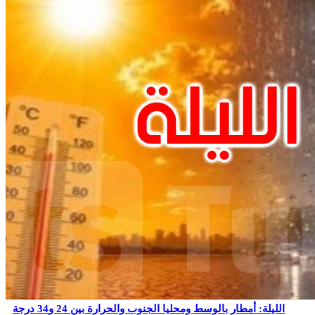
الليلة: أمطار بالوسط ومحليا الجنوب والحرارة بين 24 و34 درجة