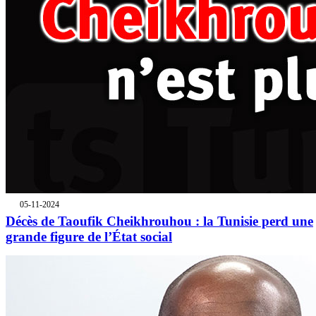
05-11-2024
Décès de Taoufik Cheikhrouhou : la Tunisie perd une
grande figure de l’État social