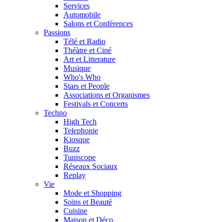
Services
Automobile
Salons et Conférences
Passions
Télé et Radio
Théàtre et Ciné
Art et Litterature
Musique
Who's Who
Stars et People
Associations et Organismes
Festivals et Concerts
Techno
High Tech
Telephonie
Kiosque
Buzz
Tuniscope
Réseaux Sociaux
Replay
Vie
Mode et Shopping
Soins et Beauté
Cuisine
Maison et Déco