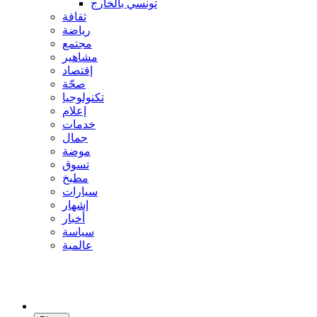
تونسي بالخارج
ثقافة
رياضة
مجتمع
مشاهير
إقتصاد
صحّة
تكنولوجيا
إعلام
خدمات
جمال
موضة
تسوق
مطبخ
سيارات
إشهار
أخبار
سياسة
عالمية