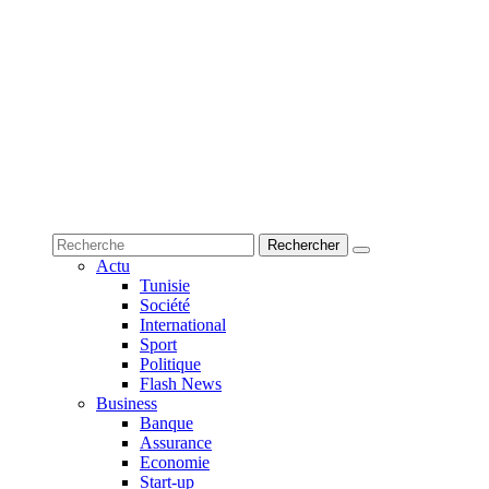
Actu
Tunisie
Société
International
Sport
Politique
Flash News
Business
Banque
Assurance
Economie
Start-up