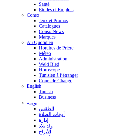
Santé
Etudes et Emplois
Conso
Jeux et Promos
Catalogues
Conso News
Marques
Au Quotidien
Horaires de Prière
Méteo
Administration
Weld Bled
Horoscope
Tunisien à l’étranger
Cours de Change
English
Tunisia
Business
يومية
الطقس
أوقات الصلاة
إدارة
ولد بلاد
الأبراج