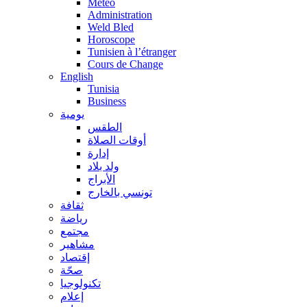
Méteo
Administration
Weld Bled
Horoscope
Tunisien à l’étranger
Cours de Change
English
Tunisia
Business
يومية
الطقس
أوقات الصلاة
إدارة
ولد بلاد
الأبراج
تونسي بالخارج
ثقافة
رياضة
مجتمع
مشاهير
إقتصاد
صحّة
تكنولوجيا
إعلام