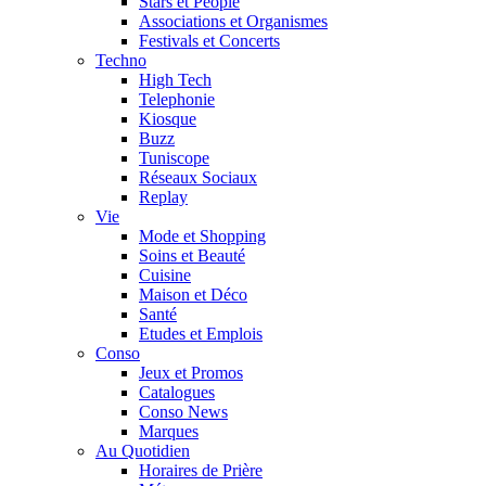
Stars et People
Associations et Organismes
Festivals et Concerts
Techno
High Tech
Telephonie
Kiosque
Buzz
Tuniscope
Réseaux Sociaux
Replay
Vie
Mode et Shopping
Soins et Beauté
Cuisine
Maison et Déco
Santé
Etudes et Emplois
Conso
Jeux et Promos
Catalogues
Conso News
Marques
Au Quotidien
Horaires de Prière