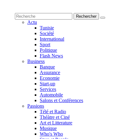
Actu
Tunisie
Société
International
Sport
Politique
Flash News
Business
Banque
Assurance
Economie
Start-up
Services
Automobile
Salons et Conférences
Passions
Télé et Radio
Théàtre et Ciné
Art et Litterature
Musique
Who's Who