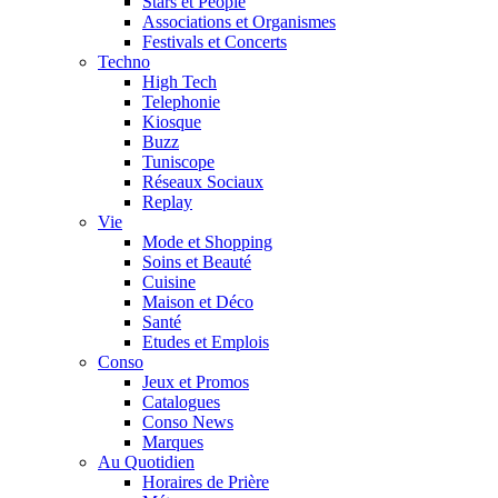
Stars et People
Associations et Organismes
Festivals et Concerts
Techno
High Tech
Telephonie
Kiosque
Buzz
Tuniscope
Réseaux Sociaux
Replay
Vie
Mode et Shopping
Soins et Beauté
Cuisine
Maison et Déco
Santé
Etudes et Emplois
Conso
Jeux et Promos
Catalogues
Conso News
Marques
Au Quotidien
Horaires de Prière