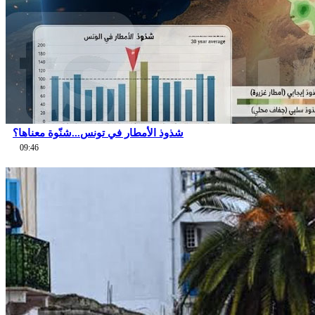
شذوذ الأمطار في تونس...شنّوة معناها؟
09:46