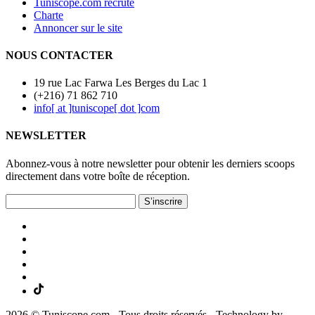
Tuniscope.com recrute
Charte
Annoncer sur le site
NOUS CONTACTER
19 rue Lac Farwa Les Berges du Lac 1
(+216) 71 862 710
info[ at ]tuniscope[ dot ]com
NEWSLETTER
Abonnez-vous à notre newsletter pour obtenir les derniers scoops
directement dans votre boîte de réception.
S’inscrire
2026 © Tuniscope.com - Tous droits réservés - Technology by