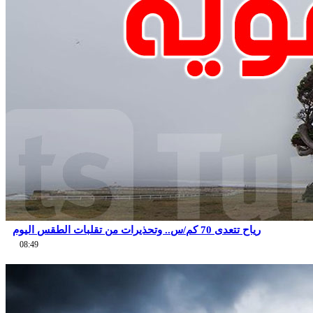
رياح تتعدى 70 كم/س.. وتحذيرات من تقلبات الطقس اليوم
08:49