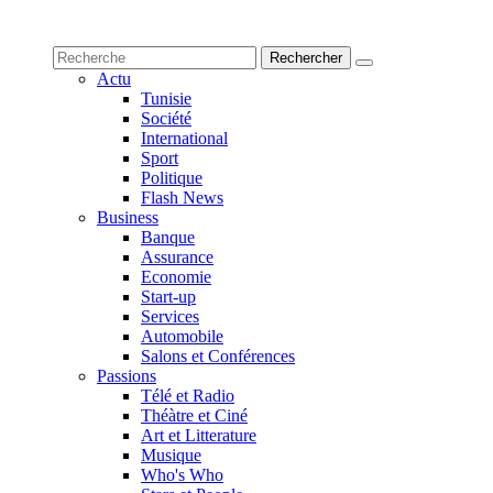
Actu
Tunisie
Société
International
Sport
Politique
Flash News
Business
Banque
Assurance
Economie
Start-up
Services
Automobile
Salons et Conférences
Passions
Télé et Radio
Théàtre et Ciné
Art et Litterature
Musique
Who's Who