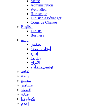
Méteo
Administration
Weld Bled
Horoscope
Tunisien à l’étranger
Cours de Change
English
Tunisia
Business
يومية
الطقس
أوقات الصلاة
إدارة
ولد بلاد
الأبراج
تونسي بالخارج
ثقافة
رياضة
مجتمع
مشاهير
إقتصاد
صحّة
تكنولوجيا
إعلام