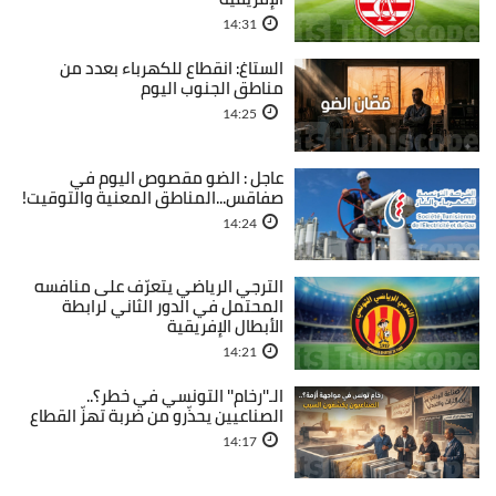
14:31
الستاغ: انقطاع للكهرباء بعدد من
مناطق الجنوب اليوم
14:25
عاجل : الضو مقصوص اليوم في
صفاقس...المناطق المعنية والتوقيت!
14:24
الترجي الرياضي يتعرّف على منافسه
المحتمل في الدور الثاني لرابطة
الأبطال الإفريقية
14:21
الـ''رخام'' التونسي في خطر؟..
الصناعيين يحذّرو من ضربة تهزّ القطاع
14:17