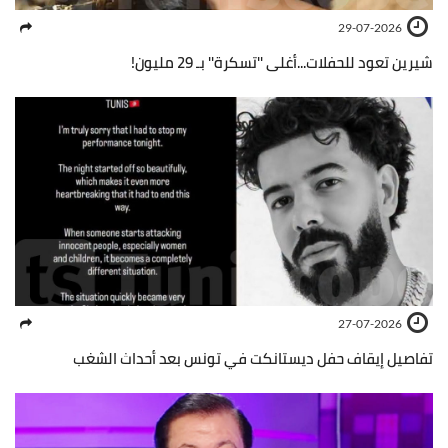
29-07-2026
شيرين تعود للحفلات...أغلى ''تسكرة'' بـ 29 مليون!
27-07-2026
تفاصيل إيقاف حفل ديستانكت في تونس بعد أحداث الشغب