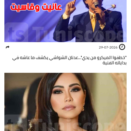
29-07-2026
''خطفوا الميكرو من يدي''...عدنان الشواشي يكشف ما عاشه في
بداياته الفنية