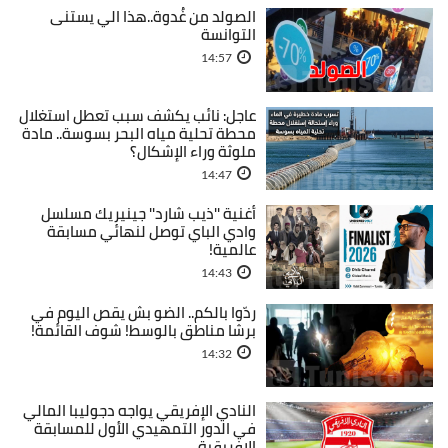
الصولد من غُدوة..هذا الي يستنى
التوانسة
14:57
عاجل: نائب يكشف سبب تعطل استغلال
محطة تحلية مياه البحر بسوسة.. مادة
ملوثة وراء الإشكال؟
14:47
أغنية ''ذيب شارد'' جينيريك مسلسل
وادي الباي توصل لنهائي مسابقة
عالمية!
14:43
ردّوا بالكم.. الضو بش يقص اليوم في
برشا مناطق بالوسط! شوف القائمة!
14:32
النادي الإفريقي يواجه دجوليبا المالي
في الدور التمهيدي الأول للمسابقة
الإفريقية