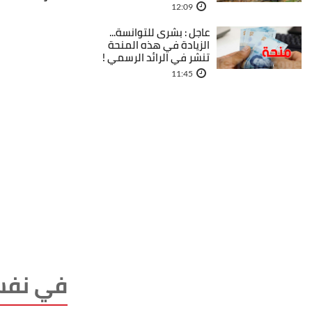
12:09
عاجل : بشرى للتوانسة...
الزيادة في هذه المنحة
تنشر في الرائد الرسمي !
11:45
في نفس