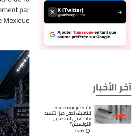
tement par
e Mexique.
آخر الأخبار
لائحة أوروبية جديدة
للتغليف تدخل حيز التنفيذ..
ماذا تعني للمصدرين
التونسيين؟
16:33