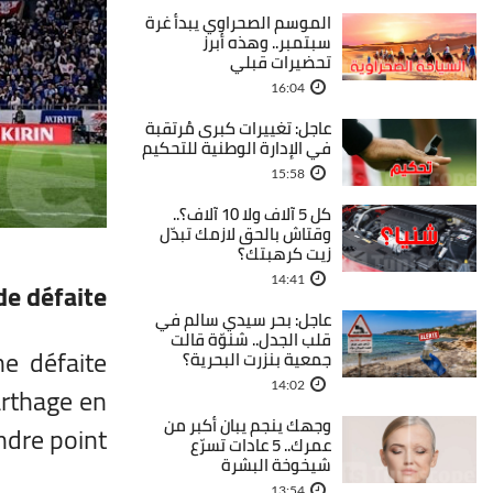
الموسم الصحراوي يبدأ غرة
سبتمبر.. وهذه أبرز
تحضيرات قبلي
16:04
عاجل: تغييرات كبرى مُرتقبة
في الإدارة الوطنية للتحكيم
15:58
كل 5 آلاف ولا 10 آلاف؟..
وقتاش بالحق لازمك تبدّل
زيت كرهبتك؟
14:41
de défaite
عاجل: بحر سيدي سالم في
قلب الجدل.. شنوّة قالت
ne défaite
جمعية بنزرت البحرية؟
arthage en
14:02
وجهك ينجم يبان أكبر من
dre point.
عمرك.. 5 عادات تسرّع
شيخوخة البشرة
13:54