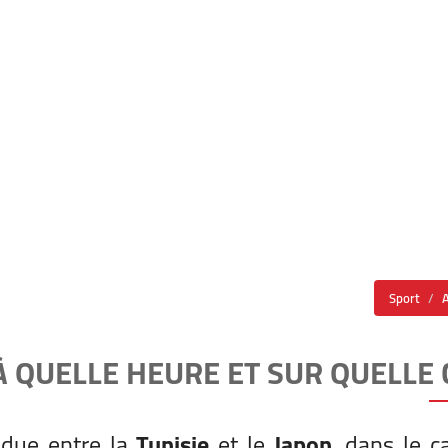
Sport
 À QUELLE HEURE ET SUR QUELLE C
ndue entre la
Tunisie
et le
Japon
, dans le c