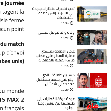
re journée
تحب تخدم؟.. مناظرات جديدة
rtagent la
في النقل بتونس وهذه
الاختصاصات
isie ferme
13:36
cun point.
وفاة والد ليونيل ميسي
13:22
e du match
up d’envoi
عاجل: الاطاحة بمنفذي
عملية السطو على مكتب
abes unis)
صرف العملة بالحمامات
13:16
5 سنين كاملة! النادي
الإفريقي يحسم مستقبل
محمد علي شوشان
e du monde
12:29
TS MAX 2
عودة حركة القطارات إلى
طبيعتها بين تونس وجبل
n français.
الجلود