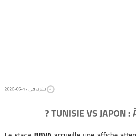
2026-06-17 نشرت في
TUNISIE VS JAPON :
Le stade
BBVA
accueille une affiche atte