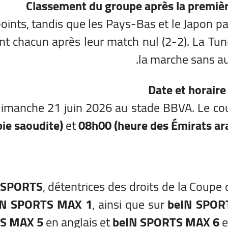
Classement du groupe après la premiè
oints, tandis que les Pays-Bas et le Japon pa
nt chacun après leur match nul (2-2). La Tun
la marche sans au
Date et horair
dimanche 21 juin 2026 au stade BBVA. Le co
ie saoudite)
et
08h00 (heure des Émirats ar
 SPORTS
, détentrices des droits de la Coup
IN SPORTS MAX 1
, ainsi que sur
beIN SPOR
S MAX 5
en anglais et
beIN SPORTS MAX 6
e