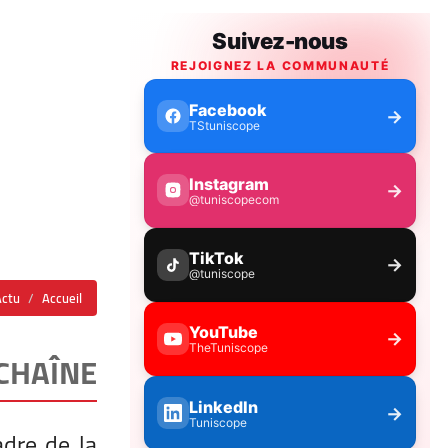
Actu
Accueil
HAÎNE ?
adre de la