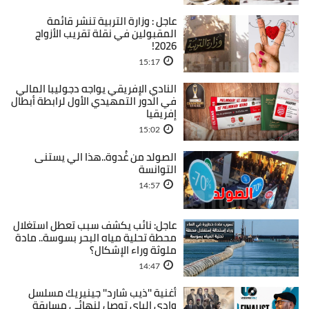
عاجل : وزارة التربية تنشر قائمة
المقبولين في نقلة تقريب الأزواج
2026!
15:17
النادي الإفريقي يواجه دجوليبا المالي
في الدور التمهيدي الأول لرابطة أبطال
إفريقيا
15:02
الصولد من غُدوة..هذا الي يستنى
التوانسة
14:57
عاجل: نائب يكشف سبب تعطل استغلال
محطة تحلية مياه البحر بسوسة.. مادة
ملوثة وراء الإشكال؟
14:47
أغنية ''ذيب شارد'' جينيريك مسلسل
وادي الباي توصل لنهائي مسابقة