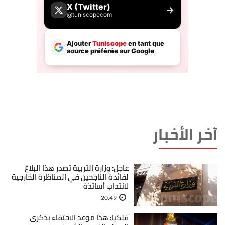
آخر الأخبار
عاجل: وزارة التربية تصدر هذا البلاغ
لفائدة الناجحين في المناظرة الخارجية
لانتداب أساتذة
20:49
فلكيا: هذا موعد الاحتفاء بذكرى