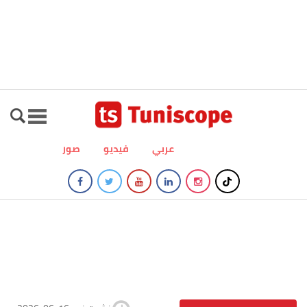
عربي
فيديو
صور