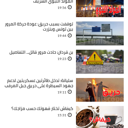
المولد النبوي الشريف
19:56
توقفت بسبب حريق: عودة حركة المرور
بين تونس وبنزرت
19:44
بن قردان: حادث مرور قاتل... التفاصيل
19:23
سليانة: تدخل طائرتين عسكريتين لدعم
جهود السيطرة على حريق جبل المرقب
19:11
كيفاش تختار قهوتك حسب مزاجك؟
15:31