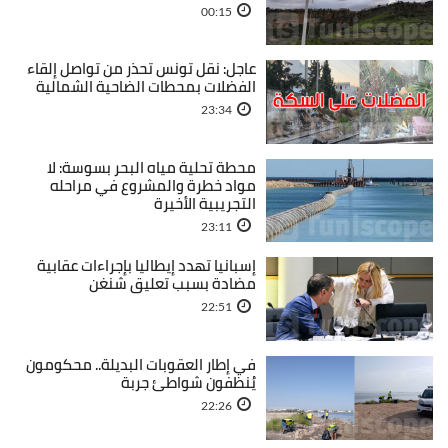
00:15
عاجل: نقل تونس تحذر من تواصل إلقاء
الفضلات بمحطات الضاحية الشمالية
23:34
محطة تحلية مياه البحر بسوسة: لا
مواد خطرة والمشروع في مراحله
التجريبية الأخيرة
23:11
إسبانيا تهدد إيطاليا بإجراءات عقابية
مضادة بسبب تعليق شنغن
22:51
في إطار العقوبات البديلة.. محكومون
يُنظفون شواطئ جربة
22:26