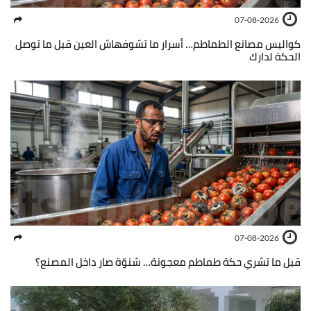
07-08-2026
كواليس مصانع الطماطم… أسرار ما تشوفهاش العين قبل ما توصل
الحكة لدارك
07-08-2026
قبل ما تشري حكة طماطم معجونة… شنوّة صار داخل المصنع؟