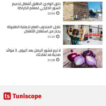
حلق الوادي: انطلاق أشغال تدعيم
السور الخارجي لمعلم الكراكة
22:04
عاجل: المندوب العام لحماية الطفولة
يحذر من استغلال الأطفال
21:22
لا ترمِ قشور البصل بعد اليوم... 3 فوائد
صحية قد تفاجئك
21:08