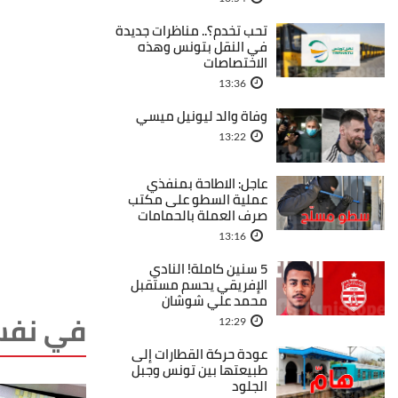
تحب تخدم؟.. مناظرات جديدة
في النقل بتونس وهذه
الاختصاصات
13:36
وفاة والد ليونيل ميسي
13:22
عاجل: الاطاحة بمنفذي
عملية السطو على مكتب
صرف العملة بالحمامات
13:16
5 سنين كاملة! النادي
الإفريقي يحسم مستقبل
محمد علي شوشان
في نفس
12:29
عودة حركة القطارات إلى
طبيعتها بين تونس وجبل
الجلود