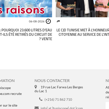
06-08-2026
: POURQUOI 23.600 LITRES D’EAU
LE CJD TUNISIE MET À L'HONNEU
-ILS ÉTÉ RETIRÉS DU CIRCUIT DE
CITOYENNE AU SERVICE DE L'I
VENTE ?
MATION
NOUS CONTACTER
N
19 rue Lac Farwa Les Berges
Ab
niscope
du Lac 1
de
pe.com recrute
ré
(+216) 71 862 710
 sur le site
info[ at ]tuniscope[ dot ]com