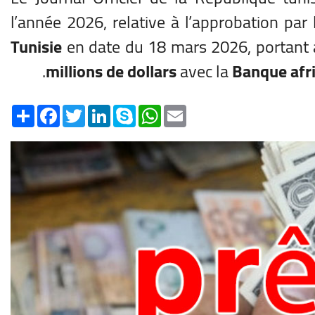
l’année 2026, relative à l’approbation par
Tunisie
en date du 18 mars 2026, portant 
millions de dollars
avec la
Banque afri
Share
Facebook
Twitter
LinkedIn
Skype
WhatsApp
Email