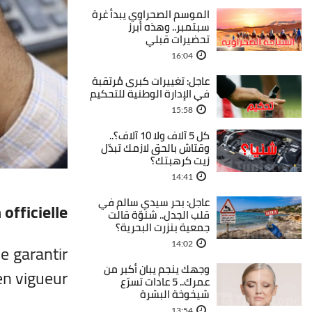
الموسم الصحراوي يبدأ غرة
سبتمبر.. وهذه أبرز
تحضيرات قبلي
16:04
عاجل: تغييرات كبرى مُرتقبة
في الإدارة الوطنية للتحكيم
15:58
كل 5 آلاف ولا 10 آلاف؟..
وقتاش بالحق لازمك تبدّل
زيت كرهبتك؟
14:41
عاجل: بحر سيدي سالم في
 officielle
قلب الجدل.. شنوّة قالت
جمعية بنزرت البحرية؟
e garantir
14:02
وجهك ينجم يبان أكبر من
n vigueur.
عمرك.. 5 عادات تسرّع
شيخوخة البشرة
13:54