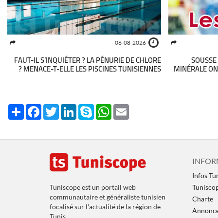
06-08-2026
FAUT-IL S’INQUIÉTER ? LA PÉNURIE DE CHLORE
SOUSSE 
MENACE-T-ELLE LES PISCINES TUNISIENNES ?
MINÉRALE ONT
Share
Facebook
Twitter
LinkedIn
Skype
WhatsApp
Email
INFOR
Infos Tu
Tuniscope est un portail web
Tunisco
communautaire et généraliste tunisien
Charte
focalisé sur l'actualité de la région de
Annoncer
Tunis.