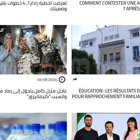
تعرضت لخطية رادار؟.. 4 
COMMENT CONTESTER UNE 
وضعيتك
APRÈS 
06-08-2026
عاجل: منزل كامل يتحوّل إلى رماد..
ÉDUCATION : LES RÉSULTATS 
والسبب ''كليماتيزور''
POUR RAPPROCHEMENT FAMILIA