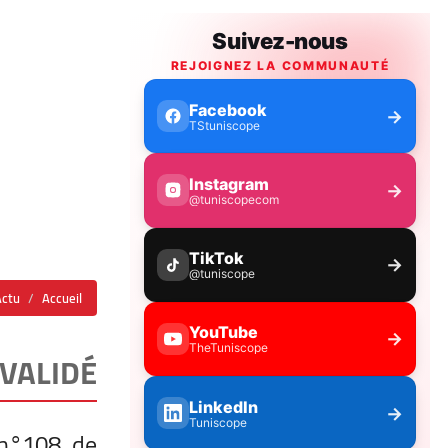
Actu
Accueil
 VALIDÉ
 n°108 de