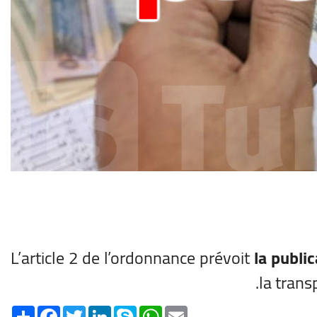
L’article 2 de l’ordonnance prévoit
la public
la trans
Share
Facebook
Twitter
LinkedIn
Skype
WhatsApp
Email