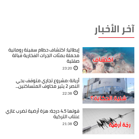
آخر الأخبار
إيطاليا: اكتشاف حطام سفينة رومانية
محملة بمئات الجرات الفخارية قبالة
صقلية
23:20
أريانة :مشروع تجاري متوقف بحي
النصر 2 يثير مخاوف المتساكنين...
22:38
قوتها 4.5 درجة: هزة أرضية تضرب غازي
عنتاب التركية
21:38