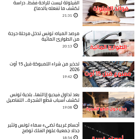
القيلولة ليست للراحة فقط.. دراسة
تكشف ما تفعله بالدماغ
21:31
مرصد المياه: تونس تدخل مرحلة حرجة
من الطوارئ المائية
20:13
تحذير من شراء اللمبوكة قبل 15 أوت
2026
19:42
بعد تداول فيديو إزالتها.. بلدية تونس
تكشف أسباب قطع الشجرة... التفاصيل
19:08
أجسام غريبة تضيء سماء تونس وتثير
جدلا: جمعية علوم الفلك توضح
18:54