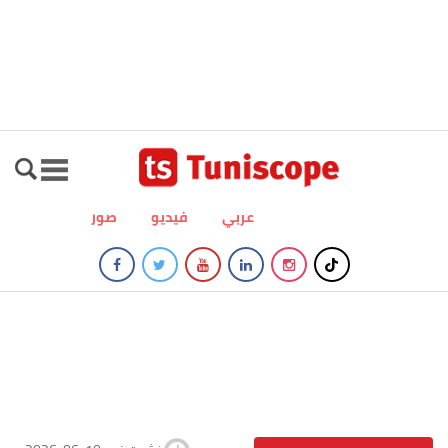
عربي
فيديو
صور