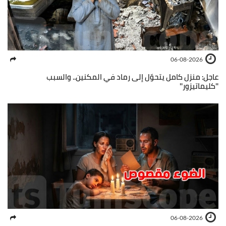
06-08-2026
عاجل: منزل كامل يتحوّل إلى رماد في المكنين.. والسبب
''كليماتيزور''
06-08-2026