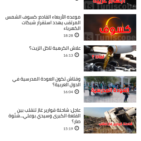
موعده الأربعاء القادم: كسوف الشمس
المرتقب يهدد استقرار شبكات
الكهرباء
18:28
علاش الكرهبة تاكل الزيت؟
16:13
وقتاش تكون العودة المدرسية في
الدول العربية؟
16:04
عاجل: شاحنة قوارير غاز تنقلب بين
القلعة الكبرى وسيدي بوعلي...شنّوة
صار؟
15:19