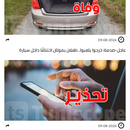
09-08-2026
عاجل-صدمة: خرجوا يلعبوا.. طفلان يموتان اختناقًا داخل سيارة
09-08-2026