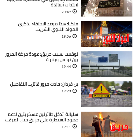
لانتداب أساتذة
20:49
فلكيا: هذا موعد الاحتفاء بذكرى
المولد النبوي الشريف
19:56
توقفت بسبب حريق: عودة حركة المرور
بين تونس وبنزرت
19:44
بن قردان: حادث مرور قاتل... التفاصيل
19:23
سليانة: تدخل طائرتين عسكريتين لدعم
جهود السيطرة على حريق جبل المرقب
19:11