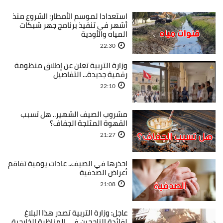
استعدادا لموسم الأمطار: الشروع منذ
أشهر في تنفيذ برنامج جهر شبكات
المياه والأودية
22:30
وزارة التربية تعلن عن إطلاق منظومة
رقمية جديدة... التفاصيل
22:10
مشروب الصيف الشهير.. هل تسبب
القهوة المثلجة الجفاف؟
21:27
احذرها في الصيف.. عادات يومية تفاقم
أعراض الصدفية
21:08
عاجل: وزارة التربية تصدر هذا البلاغ
لفائدة الناجحين في المناظرة الخارجية