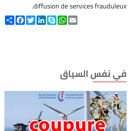
diffusion de services frauduleux.
Share
Facebook
Twitter
LinkedIn
Skype
WhatsApp
Email
في نفس السياق