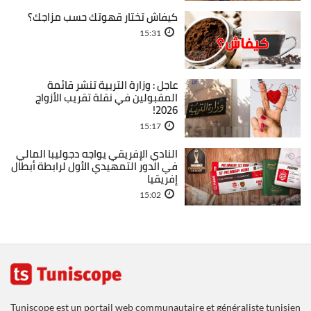
كيفاش تختار قهوتك حسب مزاجك؟
15:31
عاجل : وزارة التربية تنشر قائمة
المقبولين في نقلة تقريب الأزواج
2026!
15:17
النادي الإفريقي يواجه دجوليبا المالي
في الدور التمهيدي الأول لرابطة أبطال
إفريقيا
15:02
Tuniscope est un portail web communautaire et généraliste tunisien