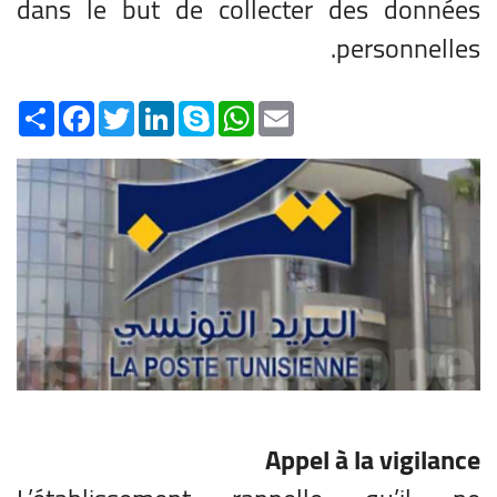
dans le but de collecter des données
personnelles.
Share
Facebook
Twitter
LinkedIn
Skype
WhatsApp
Email
Appel à la vigilance