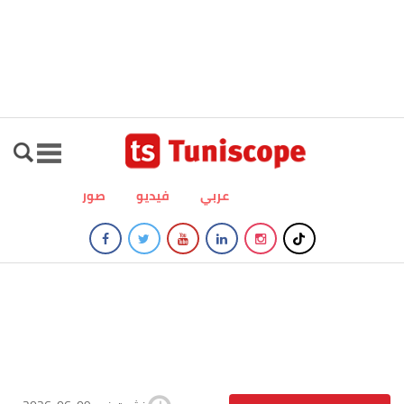
عربي
فيديو
صور