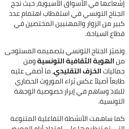
إشعاعها في الأسواق الآسيوية، حيث نجح
الجناح التونسي في استقطاب اهتمام عدد
كبير من الزوار والمهنيين المختصين في
قطاع السياحة.
وتميّز الجناح التونسي بتصميمه المستوحى
من
الهوية الثقافية التونسية
ومن
جماليات
الخزف التقليدي
، ما أضفى عليه
طابعاً أصيلاً عكس ثراء الموروث الحضاري
للبلاد وساهم في إبراز خصوصية الوجهة
التونسية.
كما ساهمت الأنشطة التفاعلية المتنوعة
التي تم تنظيمها على امتداد أيام المعرض،