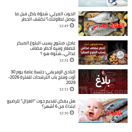
الحوت المربّي: شنوّة ياكل قبل ما
يوصل لطاولتك؟ تكشف الخطر
12:49
عاجل: منتوج يسبب البلوغ المبكر
للصغار وفيه أخطر مضاف
غذائي...شنّوة هو ؟
12:31
النادي الإفريقي: جلسة عامة يوم 30
أوت وفتح باب الترشحات للفترة 2026-
2029
12:11
هل يمكن تقديم حوت ''الغزال'' للرضيع
ابتداءً من 6 أشهر؟
12:10