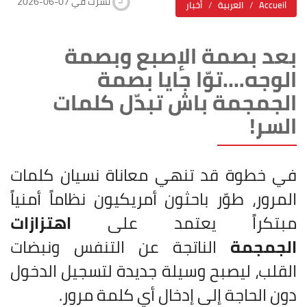
2026-06-07 نشرت في
Accueil
العربية
أخبار
بعد بصمة الإصبع وبصمة
الوجه….توّا جايا بصمة
الجمجمة باش تبدّل كلمات
السر!
في خطوة قد تنهي معاناة نسيان كلمات
المرور، طوّر باحثون أمريكيون نظاماً أمنياً
مبتكراً يعتمد على
اهتزازات
الجمجمة
الناتجة عن التنفس ونبضات
القلب، ليصبح وسيلة جديدة لتسجيل الدخول
دون الحاجة إلى إدخال أي كلمة مرور.