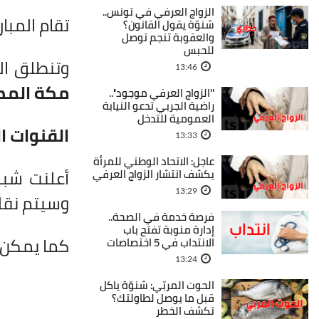
الزواج العرفي في تونس..
تقام المبا
شنوّة يقول القانون؟
والعقوبة تنجم توصل
للحبس
وتنطلق ال
13:46
مكة المك
''الزواج العرفي موجود''..
راضية الجربي تدعو النيابة
العمومية للتدخل
القنوات ال
13:33
عاجل: الاتحاد الوطني للمرأة
أعلنت شبك
يكشف انتشار الزواج العرفي
13:29
وسيتم نقل
فرصة خدمة في الصحة..
إدارة منوبة تفتح باب
كما يمكن مت
الانتداب في 5 اختصاصات
13:24
الحوت المربّي: شنوّة ياكل
قبل ما يوصل لطاولتك؟
تكشف الخطر