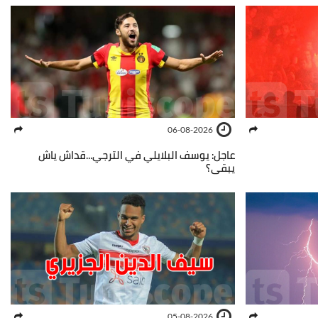
06-08-2026
عاجل: يوسف البلايلي في الترجي...قداش ياش
يبقى؟
05-08-2026