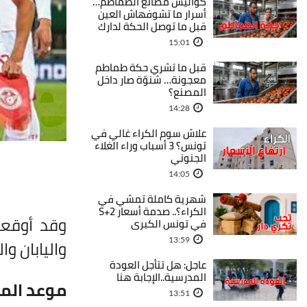
كواليس مصانع الطماطم…
أسرار ما تشوفهاش العين
قبل ما توصل الحكة لدارك
15:01
قبل ما تشري حكة طماطم
معجونة… شنوّة صار داخل
المصنع؟
14:28
علاش سوم الكراء غالي في
تونس؟ 3 أسباب وراء الغلاء
الجنوني
14:05
شهرية كاملة تمشي في
الكراء؟.. صدمة أسعار S+2
وقد أوقعت
في تونس الكبرى
واليابان و
13:59
عاجل: هل تتأجل العودة
المدرسية..الإجابة هنا
موعد المب
13:51