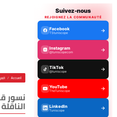
Accueil
العر
نسور قر
الناقلة