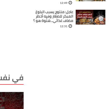
12:49
عاجل: منتوج يسبب البلوغ
المبكر للصغار وفيه أخطر
مضاف غذائي...شنّوة هو ؟
12:31
في نفس