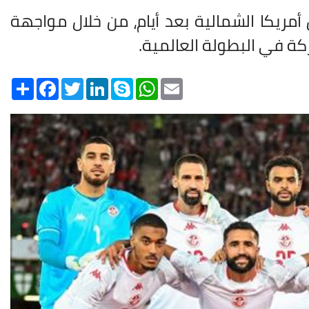
ريكا الشمالية بعد أيام، من خلال مواجهة
كة في البطولة العالمية.
Share
Facebook
Twitter
LinkedIn
Skype
WhatsApp
Email