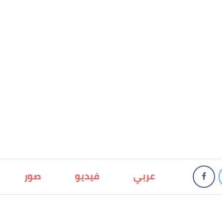
عربي
فيديو
صور