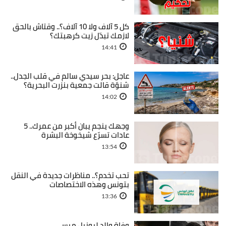
كل 5 آلاف ولا 10 آلاف؟.. وقتاش بالحق
لازمك تبدّل زيت كرهبتك؟
14:41
عاجل: بحر سيدي سالم في قلب الجدل..
شنوّة قالت جمعية بنزرت البحرية؟
14:02
وجهك ينجم يبان أكبر من عمرك.. 5
عادات تسرّع شيخوخة البشرة
13:54
تحب تخدم؟.. مناظرات جديدة في النقل
بتونس وهذه الاختصاصات
13:36
وفاة والد ليونيل ميسي