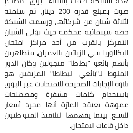
هذه الشبكة قامت باقتناء "بوق" مضخم
صوت بمبلغ قدره 200 دينار، ثم سلمته
لثلاثة شبان من شركائها، ورسمت الشبكة
خطة سينمائية محكمة حيث تولى الشبان
التمركز بالقرب من أحد مراكز امتحان
البكالوريا بحي الزياتين بالعمران، متظاهرين
بأنهم بائعو "بطاطا" متجولين وكان الدور
المنوط لـ"بائعي البطاطا" المزيفين هو
تلاوة الإجابات الصحيحة للامتحانات عبر البوق
باستخدام كلمات مشفرة ومصطلحات
مموهة يعتقد المارّة أنها مجرد أسعار
للسلع، بينما يفهمها التلاميذ المتواطئون
داخل قاعات الامتحان
.