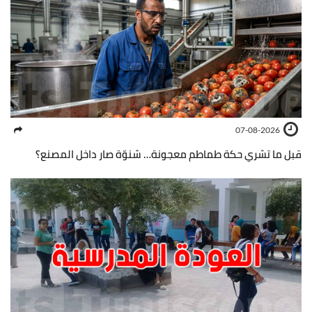
07-08-2026
قبل ما تشري حكة طماطم معجونة… شنوّة صار داخل المصنع؟