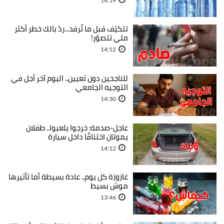
14:59
تتكيّف قبل ما تُرقد...ردّ بالك خطر أكثر
ملي تتصوّر!
14:52
للناجحين دون تعيين.. اليوم آخر أجل في
التوجيه الجامعي
14:30
عاجل-صدمة: خرجوا يلعبوا.. طفلان
يموتان اختناقًا داخل سيارة
14:12
غازوزة كل يوم.. عادة بسيطة أما تأثيرها
موش بسيط
13:46