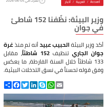
2026-06-05 نشرت في
Accueil
العربية
أخبار
وزير البيئة: نظّفنا 152 شاطئ
في جوان
أكد وزير البيئة
الحبيب عبيد
أنه تم منذ
غرة
جوان الجاري
تنظيف
152 شاطئاً
، مقابل
133 شاطئاً خلال السنة الفارطة، ما يعكس
وفق قوله تحسناً في نسق التدخلات البيئية.
Share
Facebook
Twitter
LinkedIn
Skype
WhatsApp
Email