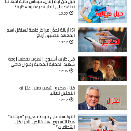
حيل من أيام زمان.. كيفاش كانت أمهاتنا
تحافظ على الدار نظيفة ومعطّرة؟
13:35
ISI أريانة تحذّر: مراكز خاصة تستغل اسم
المعهد لتحقيق أرباح
13:12
في ظرف أسبوع.. الموت يخطف زوجة
شهيد الحماية المدنية رضوان حاجي
12:36
فنان مصري شهير يعلن اعتزاله
التمثيل نهائيا
12:12
التوانسة على موعد مع يوم ''فيشتة''
هذا الأسبوع...هل خالص الأجر لكل
القطاعات؟