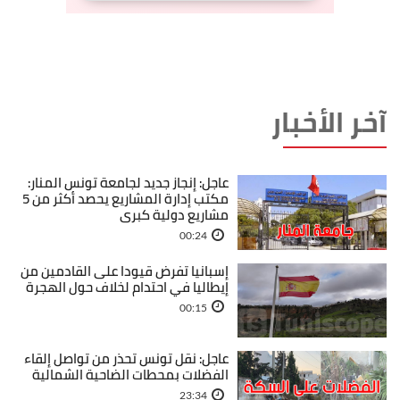
آخر الأخبار
عاجل: إنجاز جديد لجامعة تونس المنار:
مكتب إدارة المشاريع يحصد أكثر من 5
مشاريع دولية كبرى
00:24
إسبانيا تفرض قيودا على القادمين من
إيطاليا في احتدام لخلاف حول الهجرة
00:15
عاجل: نقل تونس تحذر من تواصل إلقاء
الفضلات بمحطات الضاحية الشمالية
23:34