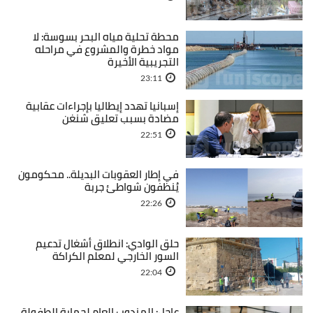
محطة تحلية مياه البحر بسوسة: لا
مواد خطرة والمشروع في مراحله
التجريبية الأخيرة
23:11
إسبانيا تهدد إيطاليا بإجراءات عقابية
مضادة بسبب تعليق شنغن
22:51
في إطار العقوبات البديلة.. محكومون
يُنظفون شواطئ جربة
22:26
حلق الوادي: انطلاق أشغال تدعيم
السور الخارجي لمعلم الكراكة
22:04
عاجل: المندوب العام لحماية الطفولة