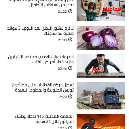
يحذر من استغلال الأطفال
21:22
لا ترمِ قشور البصل بعد اليوم... 3 فوائد
صحية قد تفاجئك
21:08
احذروا: نوبات الغضب قد تضر الشرايين
وتزيد خطر أمراض القلب
20:46
تعطل حركة القطارات على خط أحواز
تونس الجنوبية والخطوط البعيدة
19:20
الحماية المدنية: 115 تدخلا لإطفاء
الحرائق خلال 24 ساعة
19:16