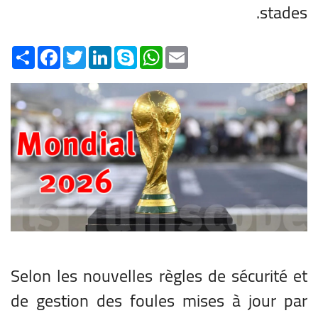
stades.
Share
Facebook
Twitter
LinkedIn
Skype
WhatsApp
Email
Selon les nouvelles règles de sécurité et
de gestion des foules mises à jour par