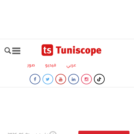
عربي
فيديو
صور