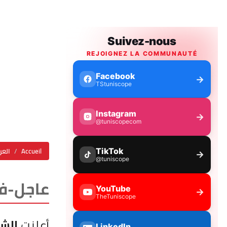
Accueil
العر
عاجل-فرصة: STB يطلب أعوان وإ
أعلنت
الشرك