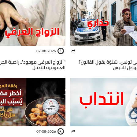
07-08-2026
ي تونس.. شنوّة يقول القانون؟
''الزواج العرفي موجود''.. راضية الجر
توصل للحبس
العمومية للتدخل
07-08-2026