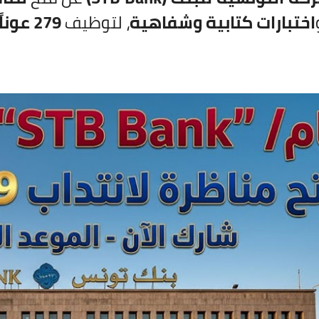
اختبارات كتابية وشفاهية
، لتوظيف
279 عوناً وإطاراً