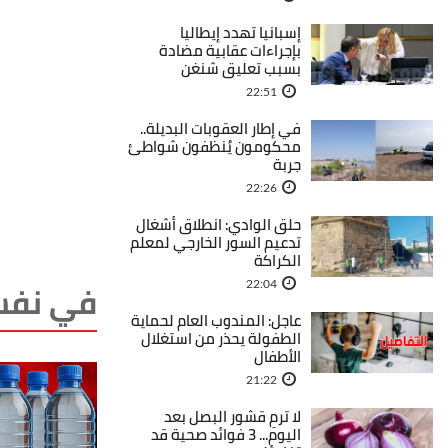
إسبانيا تهدد إيطاليا
بإجراءات عقابية مضادة
بسبب تعليق شنغن
22:51
في إطار العقوبات البديلة..
محكومون يُنظفون شواطئ
جربة
22:26
حلق الوادي: انطلاق أشغال
تدعيم السور الخارجي لمعلم
الكراكة
في نفس
22:04
عاجل: المندوب العام لحماية
الطفولة يحذر من استغلال
الأطفال
21:22
لا ترمِ قشور البصل بعد
اليوم... 3 فوائد صحية قد