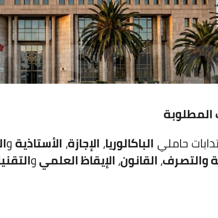
 المطلوبة
تدابات حاملي
الباكالوريا
،
الإجازة
،
الأستاذية
و
ال
ة والتصرف
،
القانون
،
الإيقاظ العلمي
و
التقني