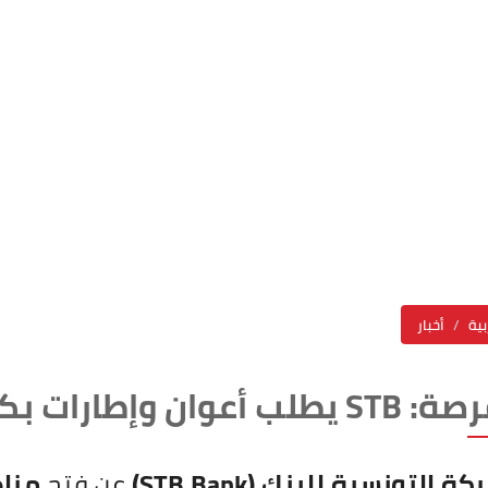
بية
أخبار
طارات بكافة الاختصاصات
ة التونسية للبنك (STB Bank)
عن فتح
منا