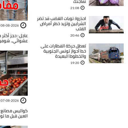
تفاجئك
21:08
احذروا: نوبات الغضب قد تضر
الشرايين وتزيد خطر أمراض
08-08-2026
القلب
20:46
عشوائي.. شوفوا
تعطل حركة القطارات على
خط أحواز تونس الجنوبية
والخطوط البعيدة
19:20
07-08-2026
كواليس مصانع 
العين قبل ما تو