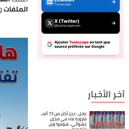
الملفات
و
آخر الأخبار
عاجل : حجز أكثر من 73 ألف
قارورة ماء في مخزن
عشوائي.. شوفوا وين