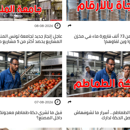
08-08-2026
عاجل : حجز أكثر من 73 ألف قارورة ماء في مخزن
عاجل: إنجاز جديد لجامعة تونس المنا
 وين لقاوهم!
المشاريع يحصد أكثر من 5 مشاريع دولية كبرى
07-08-2026
الطماطم… أسرار ما تشوفهاش
قبل ما تشري حكة طماطم معجونة…
صل الحكة لدارك
داخل المصنع؟