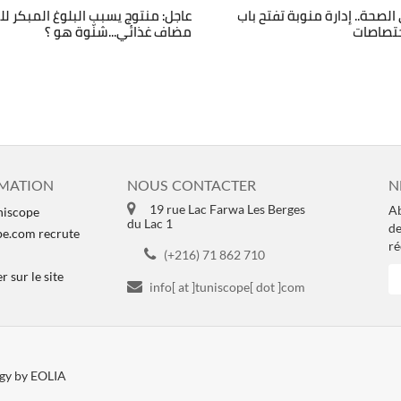
صحة.. إدارة منوبة تفتح باب
عاجل: منتوج يسبب البلوغ المبكر لل
مضاف غذائي...شنّوة هو ؟
MATION
NOUS CONTACTER
N
19 rue Lac Farwa Les Berges
Ab
niscope
du Lac 1
de
pe.com recrute
ré
(+216) 71 862 710
 sur le site
info[ at ]tuniscope[ dot ]com
ogy by EOLIA