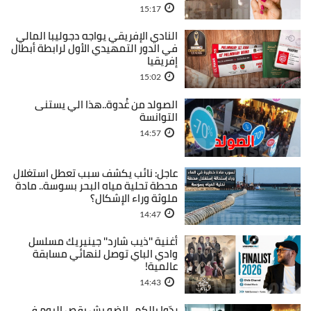
15:17
النادي الإفريقي يواجه دجوليبا المالي
في الدور التمهيدي الأول لرابطة أبطال
إفريقيا
15:02
الصولد من غُدوة..هذا الي يستنى
التوانسة
14:57
عاجل: نائب يكشف سبب تعطل استغلال
محطة تحلية مياه البحر بسوسة.. مادة
ملوثة وراء الإشكال؟
14:47
أغنية ''ذيب شارد'' جينيريك مسلسل
وادي الباي توصل لنهائي مسابقة
عالمية!
14:43
ردّوا بالكم.. الضو بش يقص اليوم في