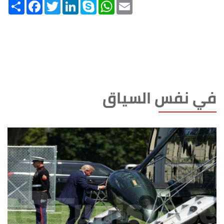
Share
Facebook
Twitter
LinkedIn
Skype
WhatsApp
Email
في نفس السياق