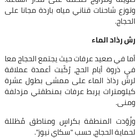
وتوزع شاحنات قناني مياه باردة مجانا على
الحجاج
.
رش رذاد الماء
أما في صعيد عرفات حيث يجتمع الحجاج معا
في ذروة أيام الحج، رُكّبت أعمدة عملاقة
لرشّ رذاذ الماء على ممشى بطول عشرة
كيلومترات يربط عرفات بمنطقتي مزدلفة
ومنى
.
وزُوّدت المنطقة بكراسٍ ومناطق مُظللة
لحماية الحجاج، حسب "سكاي نيوز".