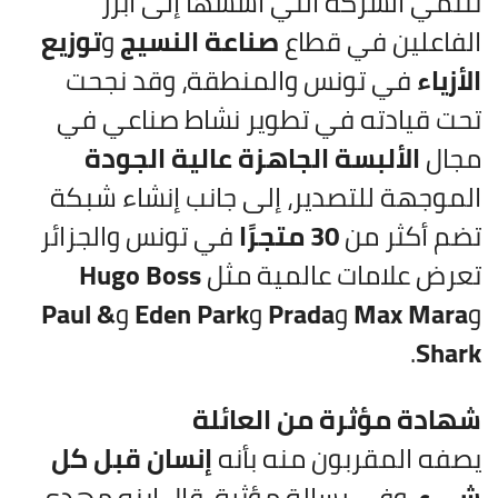
تنتمي الشركة التي أسسها إلى أبرز
الفاعلين في قطاع
صناعة النسيج
و
توزيع
الأزياء
في تونس والمنطقة، وقد نجحت
تحت قيادته في تطوير نشاط صناعي في
مجال
الألبسة الجاهزة عالية الجودة
الموجهة للتصدير، إلى جانب إنشاء شبكة
تضم أكثر من
30 متجرًا
في تونس والجزائر
تعرض علامات عالمية مثل
Hugo Boss
و
Max Mara
و
Prada
و
Eden Park
و
Paul &
.
Shark
شهادة مؤثرة من العائلة
يصفه المقربون منه بأنه
إنسان قبل كل
شيء
. وفي رسالة مؤثرة، قال ابنه مهدي