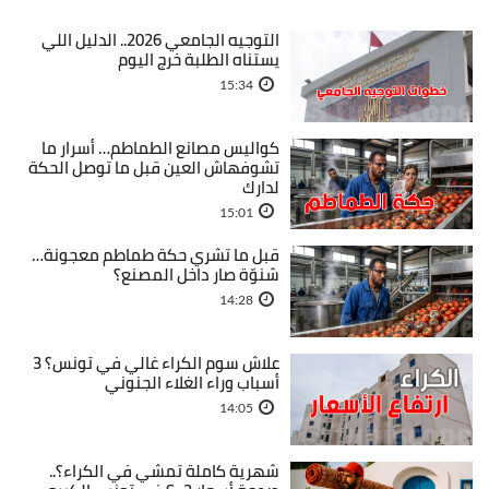
التوجيه الجامعي 2026.. الدليل اللي
يستناه الطلبة خرج اليوم
15:34
كواليس مصانع الطماطم… أسرار ما
تشوفهاش العين قبل ما توصل الحكة
لدارك
15:01
قبل ما تشري حكة طماطم معجونة…
شنوّة صار داخل المصنع؟
14:28
علاش سوم الكراء غالي في تونس؟ 3
أسباب وراء الغلاء الجنوني
14:05
شهرية كاملة تمشي في الكراء؟..