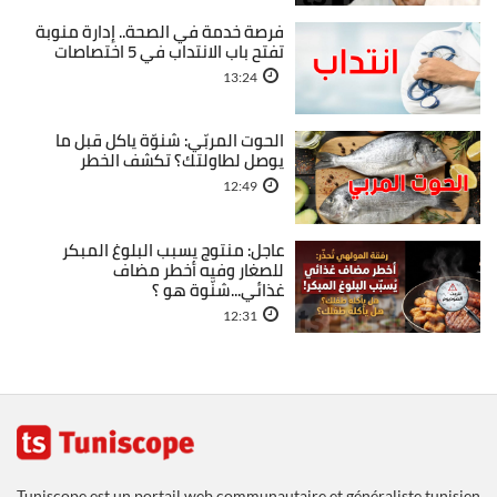
فرصة خدمة في الصحة.. إدارة منوبة
تفتح باب الانتداب في 5 اختصاصات
13:24
الحوت المربّي: شنوّة ياكل قبل ما
يوصل لطاولتك؟ تكشف الخطر
12:49
عاجل: منتوج يسبب البلوغ المبكر
للصغار وفيه أخطر مضاف
غذائي...شنّوة هو ؟
12:31
Tuniscope est un portail web communautaire et généraliste tunisien