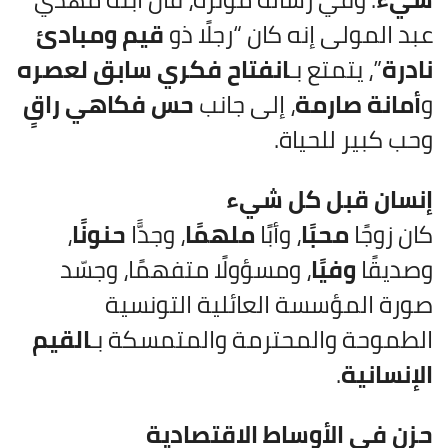
عبد المولى إنه كان “رجلًا ذو
قيم ومبادئ
نادرة
”، يتمتع بـ
انفتاح فكري سابق لعصره
و
أمانة صارمة
، إلى جانب
حس فكاهي راقٍ
وحب كبير للحياة.
إنسان قبل كل شيء
كان زوجًا
محبًا
، وأبًا
ملهمًا
، وجدًّا
حنونًا
،
وصديقًا
وفيًا
، ومسؤولًا متفهمًا، وجسّد
صورة المؤسسة العائلية التونسية
الطموحة والمحترمة والمتمسكة بـ
القيم
الإنسانية
.
حزن في الأوساط الاقتصادية