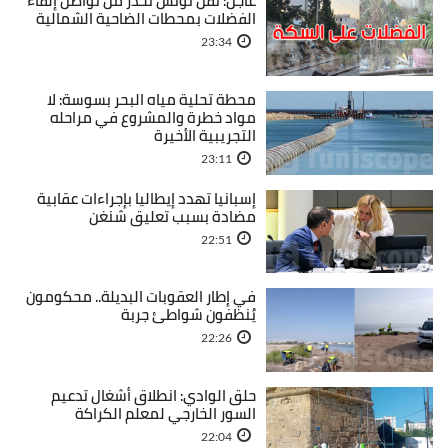
عاجل: نقل تونس تحذر من تواصل إلقاء
الفضلات بمحطات الضاحية الشمالية
23:34
محطة تحلية مياه البحر بسوسة: لا
مواد خطرة والمشروع في مراحله
التجريبية الأخيرة
23:11
إسبانيا تهدد إيطاليا بإجراءات عقابية
مضادة بسبب تعليق شنغن
22:51
في إطار العقوبات البديلة.. محكومون
يُنظفون شواطئ جربة
22:26
حلق الوادي: انطلاق أشغال تدعيم
السور الخارجي لمعلم الكراكة
22:04