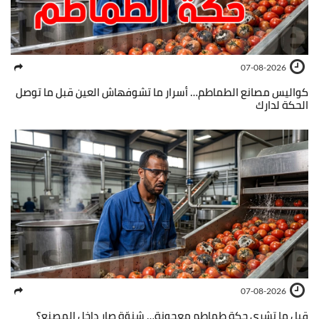
07-08-2026
كواليس مصانع الطماطم… أسرار ما تشوفهاش العين قبل ما توصل
الحكة لدارك
07-08-2026
قبل ما تشري حكة طماطم معجونة… شنوّة صار داخل المصنع؟