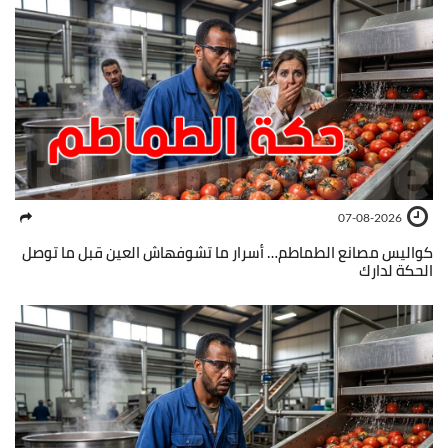
07-08-2026
كواليس مصانع الطماطم… أسرار ما تشوفهاش العين قبل ما توصل
الحكة لدارك