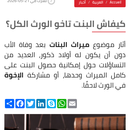
2026-05-21 نشرت في
Accueil
العربية
أخبار
كيفاش البنت تاخو الورث الكل؟
أثار موضوع
ميراث البنات
بعد وفاة الأب
دون أن يكون له أولاد ذكور، العديد من
التساؤلات حول إمكانية حصول البنت على
كامل الميراث وحدها، أو مشاركة
الإخوة
في الورث لاحقًا.
Share
Facebook
Twitter
LinkedIn
Skype
WhatsApp
Email