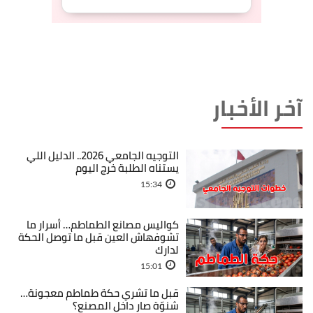
آخر الأخبار
التوجيه الجامعي 2026.. الدليل اللي
يستناه الطلبة خرج اليوم
15:34
كواليس مصانع الطماطم… أسرار ما
تشوفهاش العين قبل ما توصل الحكة
لدارك
15:01
قبل ما تشري حكة طماطم معجونة…
شنوّة صار داخل المصنع؟