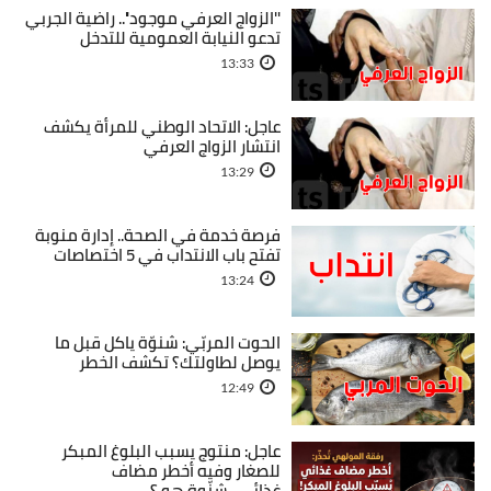
''الزواج العرفي موجود''.. راضية الجربي
تدعو النيابة العمومية للتدخل
13:33
عاجل: الاتحاد الوطني للمرأة يكشف
انتشار الزواج العرفي
13:29
فرصة خدمة في الصحة.. إدارة منوبة
تفتح باب الانتداب في 5 اختصاصات
13:24
الحوت المربّي: شنوّة ياكل قبل ما
يوصل لطاولتك؟ تكشف الخطر
12:49
عاجل: منتوج يسبب البلوغ المبكر
للصغار وفيه أخطر مضاف
غذائي...شنّوة هو ؟