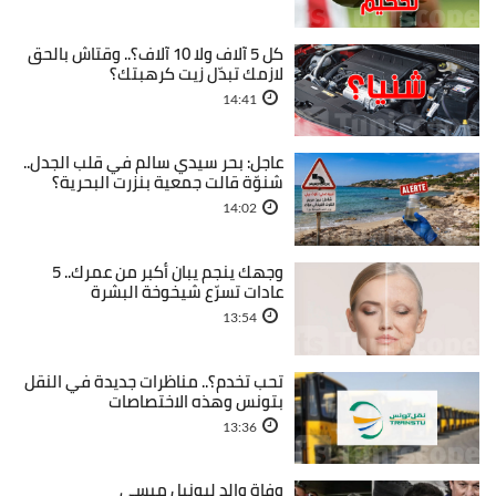
كل 5 آلاف ولا 10 آلاف؟.. وقتاش بالحق
لازمك تبدّل زيت كرهبتك؟
14:41
عاجل: بحر سيدي سالم في قلب الجدل..
شنوّة قالت جمعية بنزرت البحرية؟
14:02
وجهك ينجم يبان أكبر من عمرك.. 5
عادات تسرّع شيخوخة البشرة
13:54
تحب تخدم؟.. مناظرات جديدة في النقل
بتونس وهذه الاختصاصات
13:36
وفاة والد ليونيل ميسي