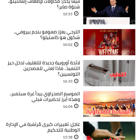
فيفا يحذّر: محاولات لإضعاف إنفانتينو..
شنوّة صاير؟
10:55
الترجي يعزز صفوفو بنجم بيروفي..
شكون هو كاستيلو؟
10:02
لائحة أوروبية جديدة للتغليف تدخل حيز
التنفيذ.. ماذا تعني للمصدرين
التونسيين؟
16:33
الموسم الصحراوي يبدأ غرة سبتمبر..
وهذه أبرز تحضيرات قبلي
16:04
عاجل: تغييرات كبرى مُرتقبة في الإدارة
الوطنية للتحكيم
15:58