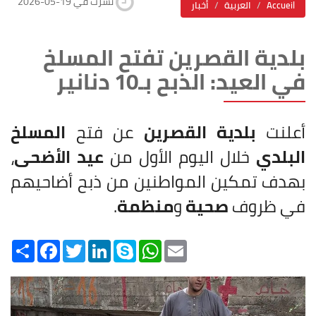
2026-05-19 نشرت في
Accueil
العربية
أخبار
بلدية القصرين تفتح المسلخ
في العيد: الذبح بـ10 دنانير
أعلنت
بلدية القصرين
عن فتح
المسلخ
البلدي
خلال اليوم الأول من
عيد الأضحى
،
بهدف تمكين المواطنين من ذبح أضاحيهم
في ظروف
صحية
و
منظمة
.
Share
Facebook
Twitter
LinkedIn
Skype
WhatsApp
Email