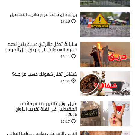
بن قردان: حادث مرور قاتل... التفاصيل
19:23
سليانة: تدخل طائرتين عسكريتين لدعم
جهود السيطرة على حريق جبل المرقب
19:11
كيفاش تختار قهوتك حسب مزاجك؟
15:31
عاجل : وزارة التربية تنشر قائمة
المقبولين في نقلة تقريب الأزواج
2026!
15:17
النادي الإفريقي يواجه دجوليبا المالي