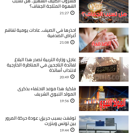
مشروب الصيف الشهير.. هل تسبب
القهوة المثلجة الجفاف؟
21:27
احذرها في الصيف.. عادات يومية تفاقم
أعراض الصدفية
21:08
عاجل: وزارة التربية تصدر هذا البلاغ
لفائدة الناجحين في المناظرة الخارجية
لانتداب أساتذة
20:49
فلكيا: هذا موعد الاحتفاء بذكرى
المولد النبوي الشريف
19:56
توقفت بسبب حريق: عودة حركة المرور
بين تونس وبنزرت
19:44