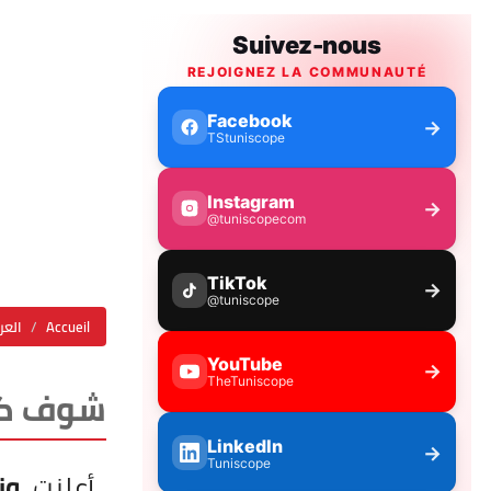
Accueil
العر
شوف كيف
أعلنت
وز