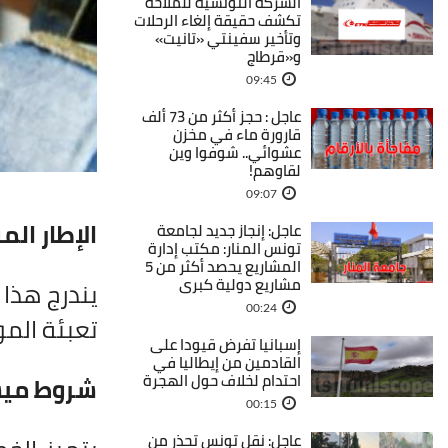
الشركة التونسية للملاحة
تكشف حقيقة إلغاء الرحلات
وتأخير سفينتي «تانيت»
و«قرطاج
09:45
عاجل : حجز أكثر من 73 ألف
قارورة ماء في مخزن
عشوائي.. شوفوا وين
لقاوهم!
09:07
الإطار ال
عاجل: إنجاز جديد لجامعة
تونس المنار: مكتب إدارة
المشاريع يحصد أكثر من 5
مشاريع دولية كبرى
يندرج هذا
00:24
تعبئة المو
إسبانيا تفرض قيودا على
القادمين من إيطاليا في
احتدام لخلاف حول الهجرة
شروط ميس
00:15
عاجل: نقل تونس تحذر من