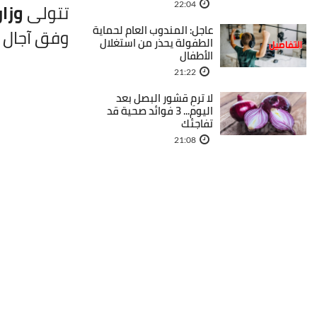
تتولى
وزار
22:04
عاجل: المندوب العام لحماية
وفق آجال
الطفولة يحذر من استغلال
الأطفال
21:22
لا ترمِ قشور البصل بعد
اليوم... 3 فوائد صحية قد
تفاجئك
21:08