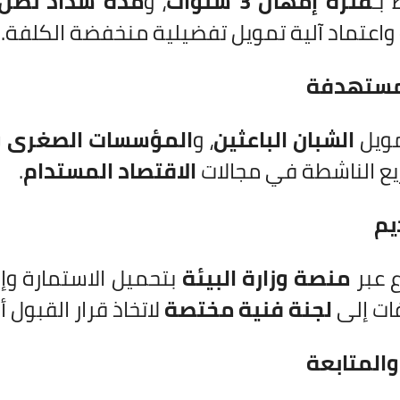
 بـ
فترة إمهال 3 سنوات
، و
مدة سداد تصل إلى 10
واعتماد آلية تمويل تفضيلية منخفضة الكلفة.
لمستهدفة
مويل
الشبان الباعثين
، و
المؤسسات الصغرى 
يع الناشطة في مجالات
الاقتصاد المستدام
.
يم
ع عبر
منصة وزارة البيئة
بتحميل الاستمارة وإر
فات إلى
لجنة فنية مختصة
لاتخاذ قرار القبول أ
المتابعة