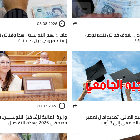
03-08-2026
رض.. شوف قداش تنجم توصل
عاجل : يهم التوانسة ...هذا وقتاش ت
 !
إسناد قروض دون ضمانات
30-07-2026
ليم العالي: تمديد آجال تعمير
لجامعي إلى 3 أوت
جديد في 2026 وهذه التفاصيل