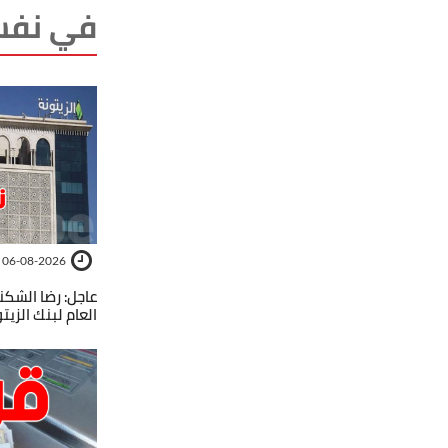
في نفس
06-08-2026
عاجل: رضا الشكند
العام لبنك الزيت