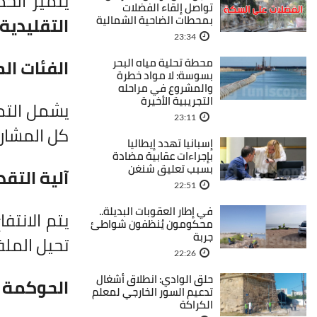
يتميز الخط
تواصل إلقاء الفضلات
بمحطات الضاحية الشمالية
التقليدية
23:34
محطة تحلية مياه البحر
الفئات ا
بسوسة: لا مواد خطرة
والمشروع في مراحله
التجريبية الأخيرة
يشمل الت
23:11
كل المشار
إسبانيا تهدد إيطاليا
بإجراءات عقابية مضادة
بسبب تعليق شنغن
آلية التقد
22:51
في إطار العقوبات البديلة..
يتم الانتفا
محكومون يُنظفون شواطئ
جربة
تحيل المل
22:26
حلق الوادي: انطلاق أشغال
الحوكمة و
تدعيم السور الخارجي لمعلم
الكراكة