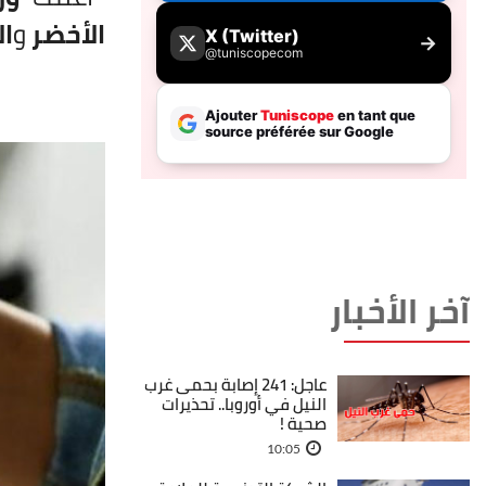
الأخضر
و
ال
آخر الأخبار
عاجل: 241 إصابة بحمى غرب
النيل في أوروبا.. تحذيرات
صحية !
10:05