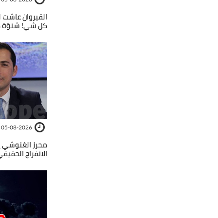
القيروان عاشت ل
كل شي! شنوّة ص
05-08-2026
محرز الغنوشي يب
الانفراج الحقيقي..