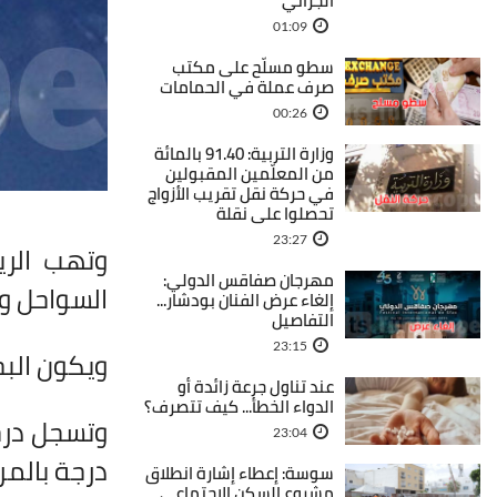
الجزائي
01:09
سطو مسلّح على مكتب
صرف عملة في الحمامات
00:26
وزارة التربية: 91.40 بالمائة
من المعلّمين المقبولين
في حركة نقل تقريب الأزواج
تحصلوا على نقلة
23:27
وتهب الري
مهرجان صفاقس الدولي:
السواحل و
إلغاء عرض الفنان بودشار...
التفاصيل
23:15
ويكون الب
عند تناول جرعة زائدة أو
الدواء الخطأ... كيف تتصرف؟
23:04
درجة بالمرتفعات الغربية وبين 
سوسة: إعطاء إشارة انطلاق
مشروع السكن الاجتماعي