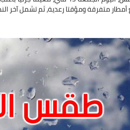
أمطار متفرقة ومؤقتا رعدية، ثم تشمل آخر الن