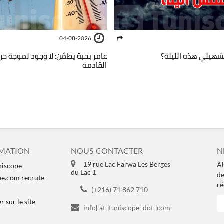
04-08-2026
هيلي هذه الليلة؟
عامر بحبة يطمّن: لا وجود لموجة حر 
القادمة
MATION
NOUS CONTACTER
N
19 rue Lac Farwa Les Berges
Ab
niscope
du Lac 1
de
pe.com recrute
ré
(+216) 71 862 710
 sur le site
info[ at ]tuniscope[ dot ]com