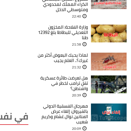
الكراء المملّك لمحدودي
ومتوسطي الدخل
22:40
وزارة الفلاحة: المخزون
التعديلي للبطاطا بلغ 12392
طنا
21:58
لماذا يحبك البعوض أكثر من
غيرك؟.. العلم يجيب
21:32
هل تعرضت طائرة عسكرية
تقل ترامب لخطر في
واشنطن؟
20:39
مهرجان الفسقية الدولي
بالقيروان: إلغاء عرض
في نفس
الفنانين نوال غشام وكريم
شعيب
20:09