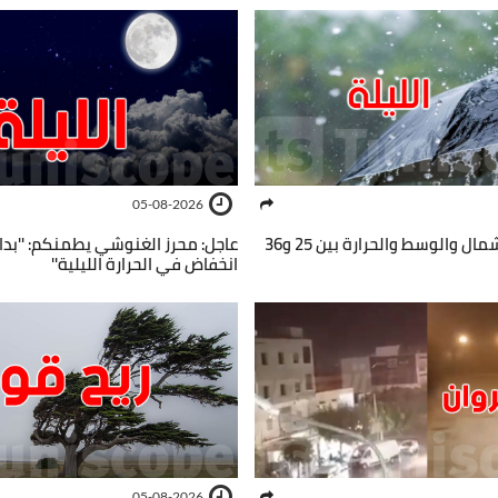
05-08-2026
الليلة: أمطار بالشمال والوسط والحرارة بين 25 و36
عاجل: محرز الغنوشي يطمنكم: ''بداي
انخفاض في الحرارة الليلية''
05-08-2026