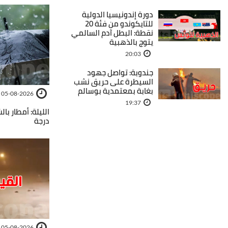
دورة إندونيسيا الدولية
للتايكوندو من فئة 20
نقطة: البطل آدم السالمي
يتوج بالذهبية
20:03
جندوبة: تواصل جهود
السيطرة على حريق نشب
بغابة بمعتمدية بوسالم
05-08-2026
19:37
درجة
05-08-2026