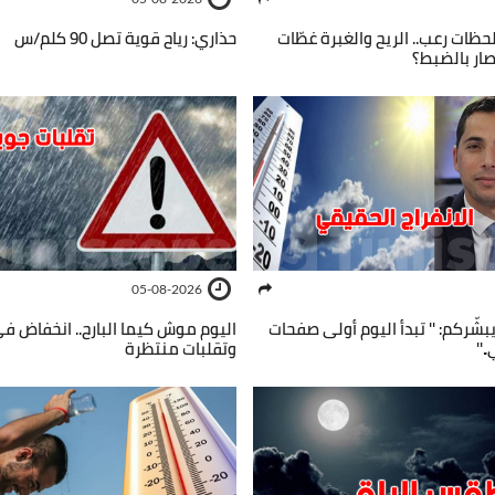
حظات رعب.. الريح والغبرة غطّات
حذاري: رياح قوية تصل 90 كلم/س
ار بالضبط؟
05-08-2026
شّركم: '' تبدأ اليوم أولى صفحات
اليوم موش كيما البارح.. انخفاض في
''
وتقلبات منتظرة