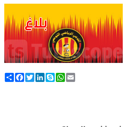
Share
Facebook
Twitter
LinkedIn
Skype
WhatsApp
Email