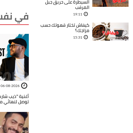
السيطرة على حريق جبل
المرقب
في نفس
19:11
كيفاش تختار قهوتك حسب
مزاجك؟
15:31
06-08-2026
أغنية ''ذيب شار
توصل لنهائي مس