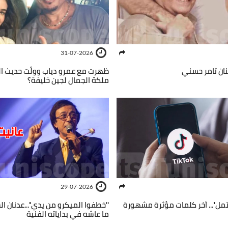
31-07-2026
نان تامر حسني
ظهرت مع عمرو دياب وولّت حديث ا
ملكة الجمال لجين خليفة؟
29-07-2026
حتمل''... آخر كلمات مؤثرة مشهورة
''خطفوا الميكرو من يدي''...عدنا
ما عاشه في بداياته الفنية