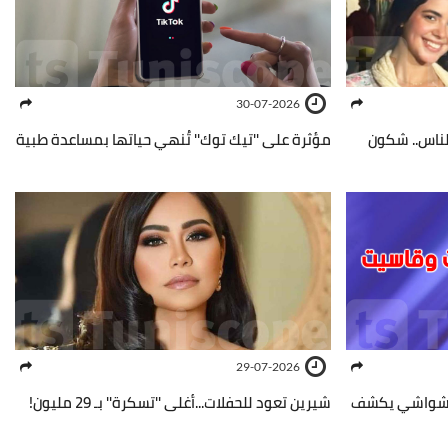
30-07-2026
لناس.. شكون
مؤثرة على ''تيك توك'' تُنهي حياتها بمساعدة طبية
29-07-2026
ن الشواشي يكشف
شيرين تعود للحفلات...أغلى ''تسكرة'' بـ 29 مليون!