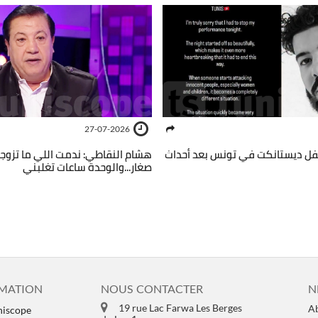
27-07-2026
فل ديستانكت في تونس بعد أحداث
هشام النقاطي: ندمت اللي ما تزو
صغار...والوحدة ساعات تغلبني
MATION
NOUS CONTACTER
N
19 rue Lac Farwa Les Berges
Ab
niscope