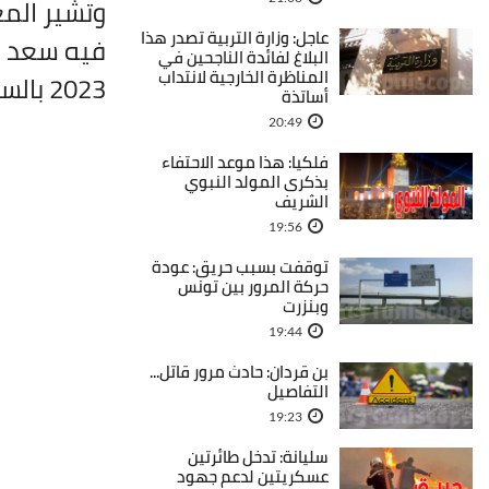
وتشير الم
عاجل: وزارة التربية تصدر هذا
فيه سعد ل
البلاغ لفائدة الناجحين في
المناظرة الخارجية لانتداب
2023
بالسج
أساتذة
20:49
فلكيا: هذا موعد الاحتفاء
بذكرى المولد النبوي
الشريف
19:56
توقفت بسبب حريق: عودة
حركة المرور بين تونس
وبنزرت
19:44
بن قردان: حادث مرور قاتل...
التفاصيل
19:23
سليانة: تدخل طائرتين
عسكريتين لدعم جهود