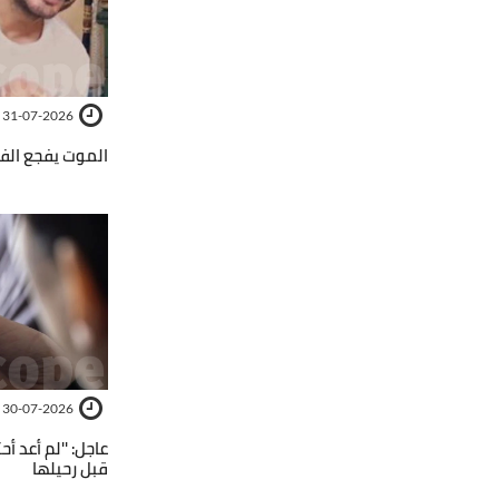
31-07-2026
الموت يفجع الف
30-07-2026
عاجل: ''لم أعد أ
قبل رحيلها