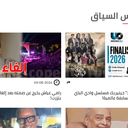
 السياق
04-08-2026
د'' جينيريك مسلسل وادي الباي
رامي عياش يخرج عن صمته بعد إلغا
ابقة عالمية!
بنزرت!