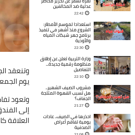
نفزة تسفر عن تحرير محاضر
عدلية ضد المخالفين
22:42
استعدادا لموسم الأمطار:
الشروع منذ أشهر في تنفيذ
برنامج جهر شبكات المياه
والأودية
22:30
وزارة التربية تعلن عن إطلاق
منظومة رقمية جديدة...
وتنعقد ال
التفاصيل
22:10
يوم الجمعة
مشروب الصيف الشهير..
هل تسبب القهوة المثلجة
وتعود تفا
الجفاف؟
21:27
إلى الفندق
احذرها في الصيف.. عادات
العلاقة كا
يومية تفاقم أعراض
الصدفية
21:08