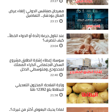
23:27
مهرجان صفاقس الدولي: إلغاء عرض
الفنان بودشار... التفاصيل
23:15
عند تناول جرعة زائدة أو الدواء الخطأ...
كيف تتصرف؟
23:04
سوسة: إعطاء إشارة انطلاق مشروع
السكن الاجتماعي الكراء المملّك
لمحدودي ومتوسطي الدخل
22:40
وزارة الفلاحة: المخزون التعديلي
للبطاطا بلغ 12392 طنا
21:58
لماذا يحبك البعوض أكثر من غيرك؟..