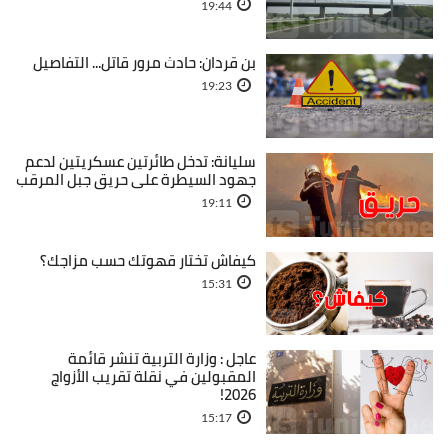
19:44
بن قردان: حادث مرور قاتل... التفاصيل
19:23
سليانة: تدخل طائرتين عسكريتين لدعم
جهود السيطرة على حريق جبل المرقب
19:11
كيفاش تختار قهوتك حسب مزاجك؟
15:31
عاجل : وزارة التربية تنشر قائمة
المقبولين في نقلة تقريب الأزواج
2026!
15:17