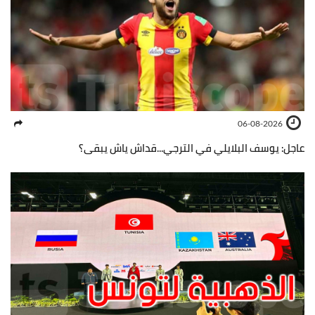
06-08-2026
عاجل: يوسف البلايلي في الترجي...قداش ياش يبقى؟