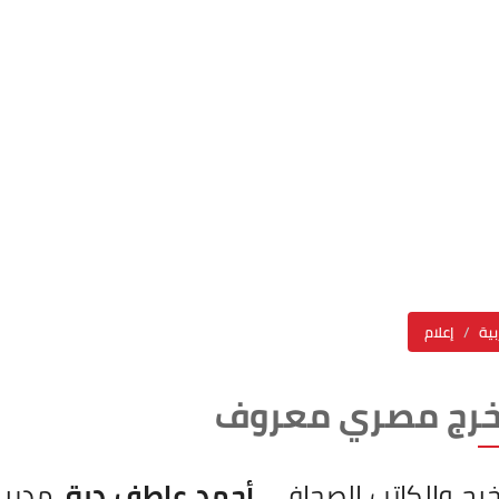
بية
إعلام
خرج مصري معروف
رج والكاتب الصحافي
أحمد عاطف درة
، مدير