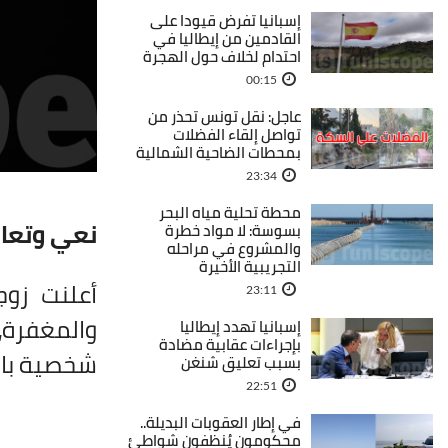
إسبانيا تفرض قيودا على
القادمين من إيطاليا في
احتدام لخلاف حول الهجرة
00:15
عاجل: نقل تونس تحذر من
تواصل إلقاء الفضلات
بمحطات الضاحية الشمالية
23:34
محطة تحلية مياه البحر
نعي وتعا
بسوسة: لا مواد خطرة
والمشروع في مراحله
التجريبية الأخيرة
أعلنت زو
23:11
والمغفرة،
إسبانيا تهدد إيطاليا
بإجراءات عقابية مضادة
شخصية بار
بسبب تعليق شنغن
22:51
في إطار العقوبات البديلة..
محكومون يُنظفون شواطئ