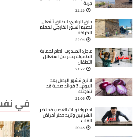
جربة
22:26
حلق الوادي: انطلاق أشغال
تدعيم السور الخارجي لمعلم
الكراكة
22:04
عاجل: المندوب العام لحماية
الطفولة يحذر من استغلال
الأطفال
21:22
لا ترمِ قشور البصل بعد
اليوم... 3 فوائد صحية قد
تفاجئك
في نفس
21:08
احذروا: نوبات الغضب قد تضر
الشرايين وتزيد خطر أمراض
القلب
20:46