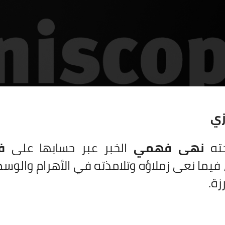
زي
جته
نهى فهمي
الخبر عبر حسابها على
ف
 فيما نعى زملاؤه وتلامذته في الأهرام والو
زة.